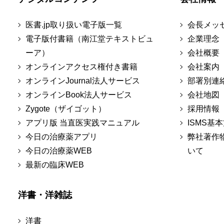
医書.jp取り扱い電子版一覧
会長メッ
電子版付書籍（南江堂テキストビュ
企業理念
ーア）
会社概要
オンラインアクセス権付き書籍
会社案内
オンラインJournal法人サービス
部署別連
オンラインBook法人サービス
会社地図
Zygote（ザイゴット）
採用情報
アプリ版 当直医実践マニュアル
ISMS基
今日の治療薬アプリ
弊社著作
今日の治療薬WEB
いて
最新の臨床WEB
洋書・洋雑誌
洋書