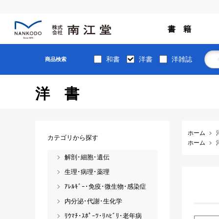
書 籍
和書
洋書
洋雑誌
商品検索
洋書
ホーム
カテゴリから探す
ホーム
解剖･細胞･遺伝
生理･病理･薬理
ｱﾚﾙｷﾞｰ･免疫･微生物･感染症
内分泌･代謝･生化学
ﾘｳﾏﾁ･ｽﾎﾟｰﾂ･ﾘﾊﾋﾞﾘ･老年病