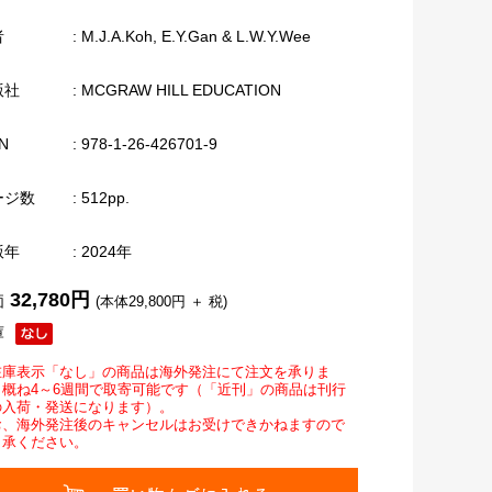
者
: M.J.A.Koh, E.Y.Gan & L.W.Y.Wee
版社
: MCGRAW HILL EDUCATION
N
: 978-1-26-426701-9
ージ数
: 512pp.
版年
: 2024年
32,780円
価
(本体29,800円 ＋ 税)
庫
在庫表示「なし」の商品は海外発注にて注文を承りま
。概ね4～6週間で取寄可能です（「近刊」の商品は刊行
の入荷・発送になります）。
お、海外発注後のキャンセルはお受けできかねますので
了承ください。