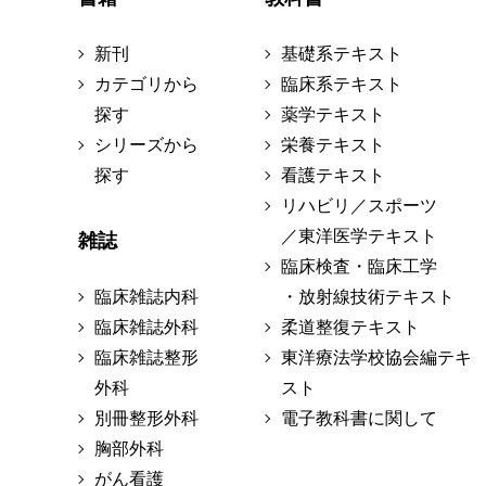
新刊
基礎系テキスト
カテゴリから
臨床系テキスト
探す
薬学テキスト
シリーズから
栄養テキスト
探す
看護テキスト
リハビリ／スポーツ
／東洋医学テキスト
雑誌
臨床検査・臨床工学
臨床雑誌内科
・放射線技術テキスト
臨床雑誌外科
柔道整復テキスト
臨床雑誌整形
東洋療法学校協会編テキ
外科
スト
別冊整形外科
電子教科書に関して
胸部外科
がん看護