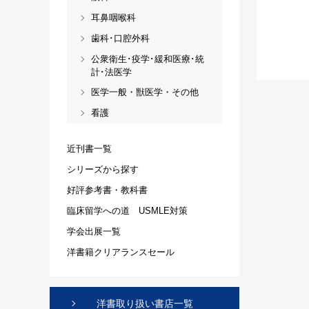
耳鼻咽喉科
歯科･口腔外科
公衆衛生･疫学･緩和医療･統
計･法医学
医学一般・獣医学・その他
看護
近刊書一覧
シリーズから探す
好評参考書・教科書
臨床留学への道 USMLE対策
学会出展一覧
洋書籍クリアランスセール
洋書取り扱い書店一覧