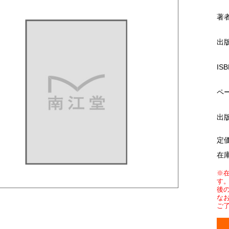
著
出
ISB
ペ
出
定
在
※
す
後
な
ご