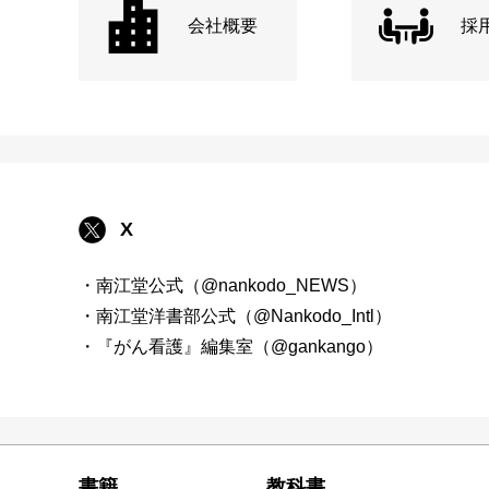
会社概要
採
X
・南江堂公式（@nankodo_NEWS）
・南江堂洋書部公式（@Nankodo_Intl）
・『がん看護』編集室（@gankango）
書籍
教科書