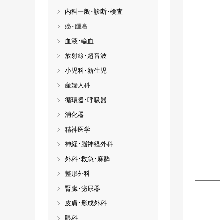
内科一般･診断･検査
癌･腫瘍
血液･輸血
放射線･超音波
小児科･新生児
産婦人科
循環器･呼吸器
消化器
精神医学
神経･脳神経外科
外科･救急･麻酔
整形外科
腎臓･泌尿器
皮膚･形成外科
眼科