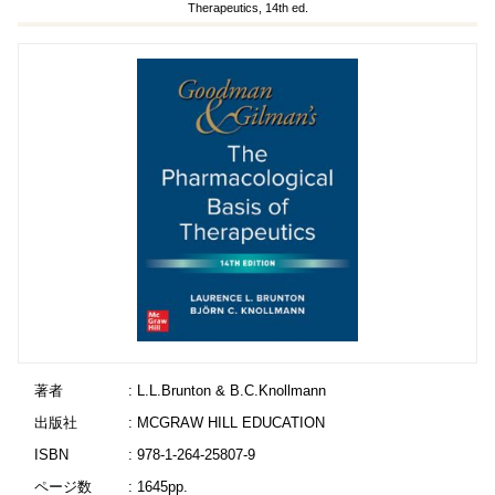
Therapeutics, 14th ed.
著者
: L.L.Brunton & B.C.Knollmann
出版社
: MCGRAW HILL EDUCATION
ISBN
: 978-1-264-25807-9
ページ数
: 1645pp.