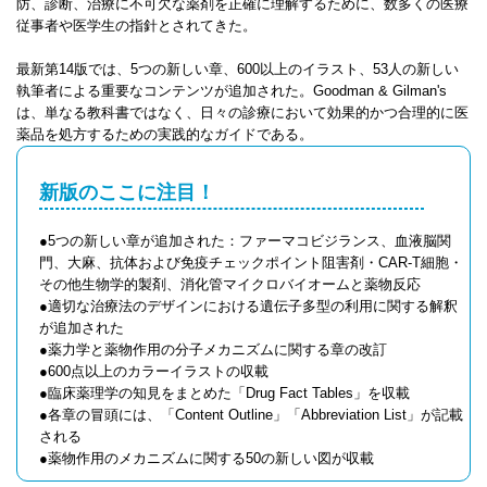
防、診断、治療に不可欠な薬剤を正確に理解するために、数多くの医療
従事者や医学生の指針とされてきた。
最新第14版では、5つの新しい章、600以上のイラスト、53人の新しい
執筆者による重要なコンテンツが追加された。Goodman & Gilman's
は、単なる教科書ではなく、日々の診療において効果的かつ合理的に医
薬品を処方するための実践的なガイドである。
新版のここに注目！
●5つの新しい章が追加された：ファーマコビジランス、血液脳関
門、大麻、抗体および免疫チェックポイント阻害剤・CAR-T細胞・
その他生物学的製剤、消化管マイクロバイオームと薬物反応
●適切な治療法のデザインにおける遺伝子多型の利用に関する解釈
が追加された
●薬力学と薬物作用の分子メカニズムに関する章の改訂
●600点以上のカラーイラストの収載
●臨床薬理学の知見をまとめた「Drug Fact Tables」を収載
●各章の冒頭には、「Content Outline」「Abbreviation List」が記載
される
●薬物作用のメカニズムに関する50の新しい図が収載