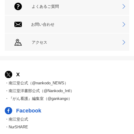
よくあるご質問
お問い合わせ
アクセス
X
・南江堂公式（@nankodo_NEWS）
・南江堂洋書部公式（@Nankodo_Intl）
・『がん看護』編集室（@gankango）
Facebook
・南江堂公式
・NurSHARE