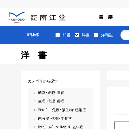
書 籍
和書
洋書
洋雑誌
商品検索
洋書
カテゴリから探す
解剖･細胞･遺伝
生理･病理･薬理
ｱﾚﾙｷﾞｰ･免疫･微生物･感染症
内分泌･代謝･生化学
ﾘｳﾏﾁ･ｽﾎﾟｰﾂ･ﾘﾊﾋﾞﾘ･老年病