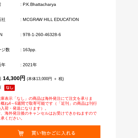
者
: P.K.Bhattacharya
版社
: MCGRAW HILL EDUCATION
N
: 978-1-260-46328-6
ージ数
: 163pp.
版年
: 2021年
14,300円
価
(本体13,000円 ＋ 税)
庫
在庫表示「なし」の商品は海外発注にて注文を承りま
。概ね4～6週間で取寄可能です（「近刊」の商品は刊行
の入荷・発送になります）。
お、海外発注後のキャンセルはお受けできかねますので
了承ください。