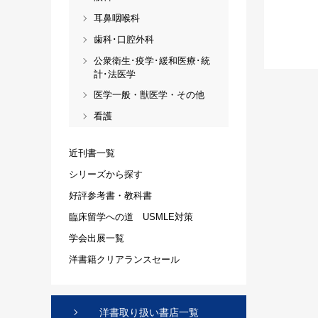
耳鼻咽喉科
歯科･口腔外科
公衆衛生･疫学･緩和医療･統
計･法医学
医学一般・獣医学・その他
看護
近刊書一覧
シリーズから探す
好評参考書・教科書
臨床留学への道 USMLE対策
学会出展一覧
洋書籍クリアランスセール
洋書取り扱い書店一覧