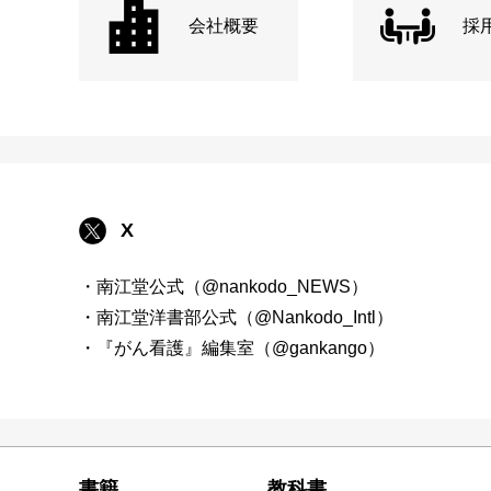
会社概要
採
X
・南江堂公式（@nankodo_NEWS）
・南江堂洋書部公式（@Nankodo_Intl）
・『がん看護』編集室（@gankango）
書籍
教科書