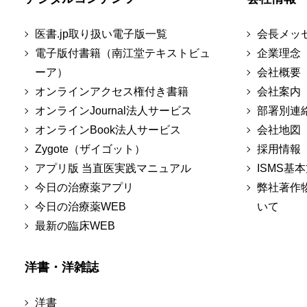
医書.jp取り扱い電子版一覧
会長メッ
電子版付書籍（南江堂テキストビュ
企業理念
ーア）
会社概要
オンラインアクセス権付き書籍
会社案内
オンラインJournal法人サービス
部署別連
オンラインBook法人サービス
会社地図
Zygote（ザイゴット）
採用情報
アプリ版 当直医実践マニュアル
ISMS基
今日の治療薬アプリ
弊社著作
今日の治療薬WEB
いて
最新の臨床WEB
洋書・洋雑誌
洋書