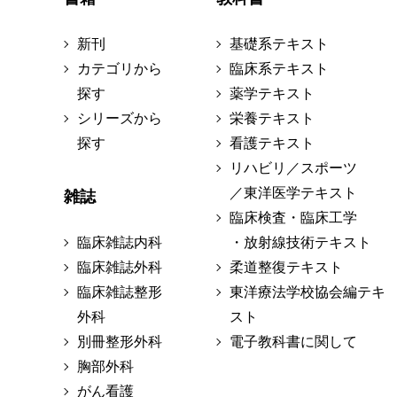
新刊
基礎系テキスト
カテゴリから
臨床系テキスト
探す
薬学テキスト
シリーズから
栄養テキスト
探す
看護テキスト
リハビリ／スポーツ
／東洋医学テキスト
雑誌
臨床検査・臨床工学
臨床雑誌内科
・放射線技術テキスト
臨床雑誌外科
柔道整復テキスト
臨床雑誌整形
東洋療法学校協会編テキ
外科
スト
別冊整形外科
電子教科書に関して
胸部外科
がん看護