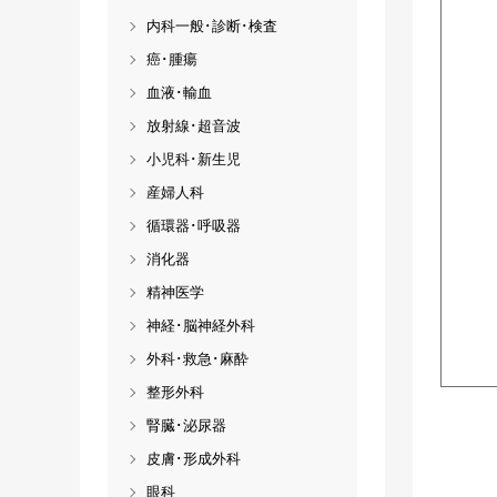
内科一般･診断･検査
癌･腫瘍
血液･輸血
放射線･超音波
小児科･新生児
産婦人科
循環器･呼吸器
消化器
精神医学
神経･脳神経外科
外科･救急･麻酔
整形外科
腎臓･泌尿器
皮膚･形成外科
眼科