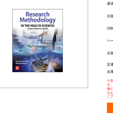
著
出
ISB
ペ
出
定
在
※
す
後
な
ご