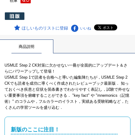
在庫
ほしいものリストに登録
いいね
商品説明
USMLE Step 2 CK対策に欠かせない一冊が全面的にアップデート＆さ
らにパワーアップして登場！
USMLE Step 1で読者を合格へと導いた編集陣たちが，USMLE Step 2
CKでも読者を成功に導くべく作成されたレビューブック最新版． 知っ
ておくべき疾患と症状を箇条書きでわかりやすく表記し，試験で外せな
い重要事項を俯瞰することができる． "key fact" や "mnemonics（記憶
術）" のコラムや，フルカラーのイラスト，実績ある受験戦略など，た
くさんの学習ツールを盛り込む．
新版のここに注目！