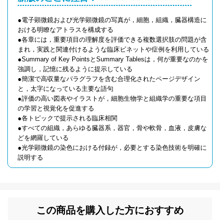
●電子顕微鏡および光学顕微鏡の写真が，細胞，組織，臓器構造に
おける明瞭なアトラスを構成する
●各章には，重要項目の理解度を評価できる複数選択肢の問題が含
まれ，実践と関連付けるような臨床ビネットや症例を利用している
●Summary of Key PointsとSummary Tablesは，何が重要なのかを
強調し，記憶に残るように提示している
●簡潔で高収量なパラグラフを含む合理化されたページデザイン
と，太字になっている主要な語句
●評価の高い図表やイラストが，細胞生物学と組織学の重要な項目
の学習と視覚化を促進する
●各トピックで提示される臨床相関
●すべての組織，あらゆる臓器系，器官，骨や軟骨，血液，皮膚な
どを網羅している
●光学顕微鏡の染色における付録が，必要とする染色技術を明確に
説明する
この商品を購入した方におすすめ