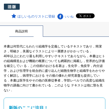
ほしいものリストに登録
いいね
商品説明
本書は何世代にもわたり組織学を定義しているテキストであり，簡潔
さ，明確さ，美麗なイラストにより一層磨きがかかっている．
40年以上にわたり最も利用しやすいテキストでありながら，本書はヒト
の組織構造および機能の概要についても網羅的に掲載し，世界的な評価
を確立してい る．この信頼のおける名著は，生化学，免疫学，内分泌
学，および生理学を統合的に盛り込んだ細胞生物学と組織学をわかりや
すく解説し，病理学における その後の優れた研究基盤も提供してい
る．本書は医学生やその他の医療従事者，学部レベルでの高度な組織生
物学の講義に向けて書かれている．このような テキストは他に類を見
ない．
新版のここに注目！