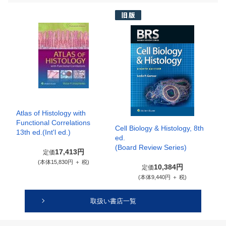
Atlas of Histology with
Functional Correlations
Cell Biology & Histology, 8th
13th ed.(Int'l ed.)
ed.
(Board Review Series)
17,413円
定価
(本体15,830円 ＋ 税)
10,384円
定価
(本体9,440円 ＋ 税)
取扱い書店一覧