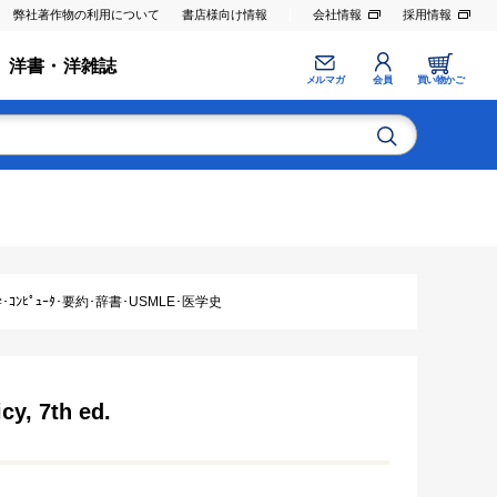
弊社著作物の利用について
書店様向け情報
会社情報
採用情報
洋書・洋雑誌
メルマガ
会員
買い物かご
ｺﾝﾋﾟｭｰﾀ･要約･辞書･USMLE･医学史
cy, 7th ed.