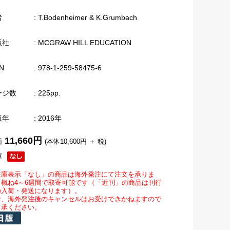
者
: T.Bodenheimer & K.Grumbach
版社
: MCGRAW HILL EDUCATION
N
: 978-1-259-58475-6
ージ数
: 225pp.
版年
: 2016年
11,660円
価
(本体10,600円 ＋ 税)
庫
在庫表示「なし」の商品は海外発注にて注文を承りま
。概ね4～6週間で取寄可能です（「近刊」の商品は刊行
の入荷・発送になります）。
お、海外発注後のキャンセルはお受けできかねますので
了承ください。