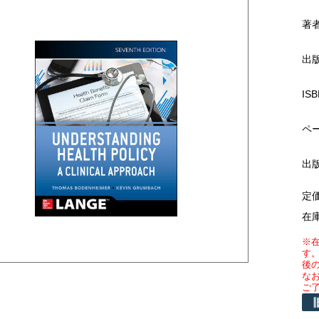
著
出
ISB
ペ
出
定
在
※
す
後
な
ご