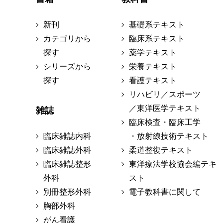
新刊
基礎系テキスト
カテゴリから
臨床系テキスト
探す
薬学テキスト
シリーズから
栄養テキスト
探す
看護テキスト
リハビリ／スポーツ
／東洋医学テキスト
雑誌
臨床検査・臨床工学
臨床雑誌内科
・放射線技術テキスト
臨床雑誌外科
柔道整復テキスト
臨床雑誌整形
東洋療法学校協会編テキ
外科
スト
別冊整形外科
電子教科書に関して
胸部外科
がん看護