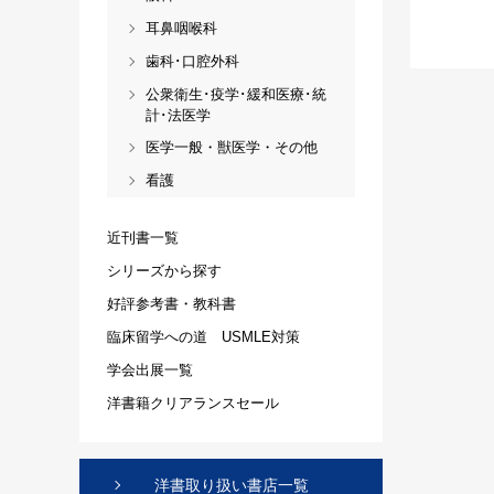
耳鼻咽喉科
歯科･口腔外科
公衆衛生･疫学･緩和医療･統
計･法医学
医学一般・獣医学・その他
看護
近刊書一覧
シリーズから探す
好評参考書・教科書
臨床留学への道 USMLE対策
学会出展一覧
洋書籍クリアランスセール
洋書取り扱い書店一覧