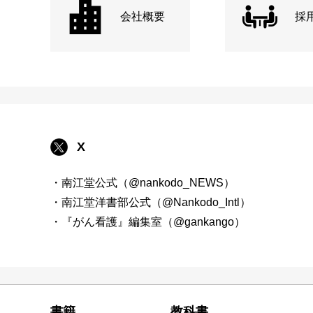
会社概要
採
X
・南江堂公式（@nankodo_NEWS）
・南江堂洋書部公式（@Nankodo_Intl）
・『がん看護』編集室（@gankango）
書籍
教科書