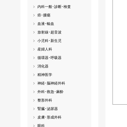
内科一般･診断･検査
癌･腫瘍
血液･輸血
放射線･超音波
小児科･新生児
産婦人科
循環器･呼吸器
消化器
精神医学
神経･脳神経外科
外科･救急･麻酔
整形外科
腎臓･泌尿器
皮膚･形成外科
眼科