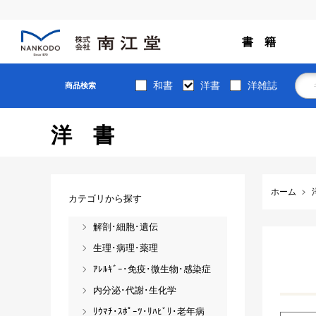
書 籍
和書
洋書
洋雑誌
商品検索
洋書
ホーム
カテゴリから探す
解剖･細胞･遺伝
生理･病理･薬理
ｱﾚﾙｷﾞｰ･免疫･微生物･感染症
内分泌･代謝･生化学
ﾘｳﾏﾁ･ｽﾎﾟｰﾂ･ﾘﾊﾋﾞﾘ･老年病