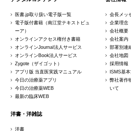
医書.jp取り扱い電子版一覧
会長メッ
電子版付書籍（南江堂テキストビュ
企業理念
ーア）
会社概要
オンラインアクセス権付き書籍
会社案内
オンラインJournal法人サービス
部署別連
オンラインBook法人サービス
会社地図
Zygote（ザイゴット）
採用情報
アプリ版 当直医実践マニュアル
ISMS基
今日の治療薬アプリ
弊社著作
今日の治療薬WEB
いて
最新の臨床WEB
洋書・洋雑誌
洋書