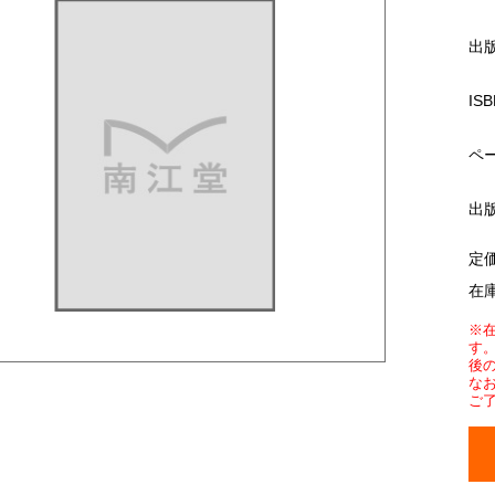
出
ISB
ペ
出
定
在
※
す
後
な
ご