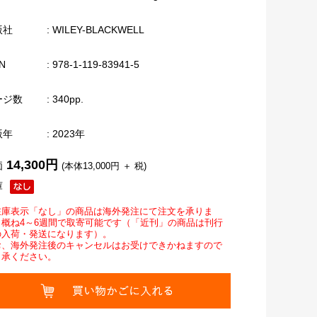
版社
: WILEY-BLACKWELL
N
: 978-1-119-83941-5
ージ数
: 340pp.
版年
: 2023年
14,300円
価
(本体13,000円 ＋ 税)
庫
在庫表示「なし」の商品は海外発注にて注文を承りま
。概ね4～6週間で取寄可能です（「近刊」の商品は刊行
の入荷・発送になります）。
お、海外発注後のキャンセルはお受けできかねますので
了承ください。