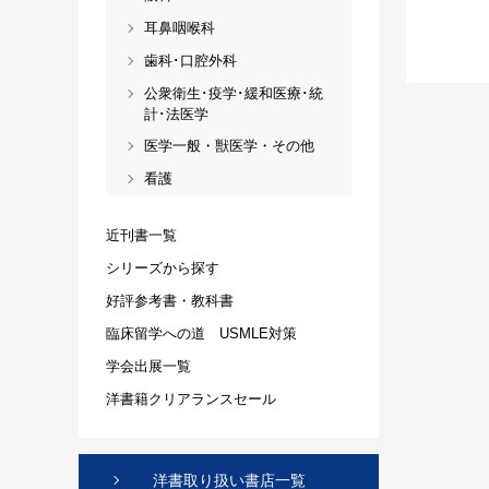
耳鼻咽喉科
歯科･口腔外科
公衆衛生･疫学･緩和医療･統
計･法医学
医学一般・獣医学・その他
看護
近刊書一覧
シリーズから探す
好評参考書・教科書
臨床留学への道 USMLE対策
学会出展一覧
洋書籍クリアランスセール
洋書取り扱い書店一覧