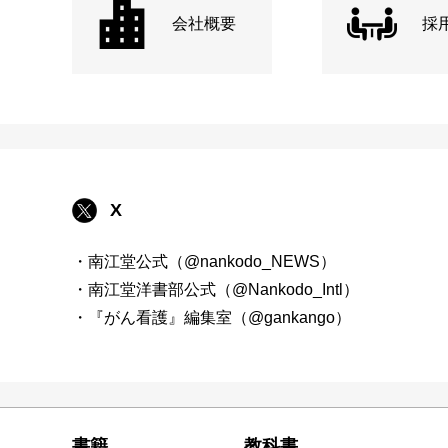
会社概要
採
X
・南江堂公式（@nankodo_NEWS）
・南江堂洋書部公式（@Nankodo_Intl）
・『がん看護』編集室（@gankango）
書籍
教科書