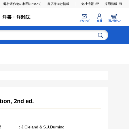
弊社著作物の利用について
書店様向け情報
会社情報
採用情報
洋書・洋雑誌
メルマガ
会員
買い物かご
ion, 2nd ed.
者
: J.Cleland & S.J.Durning