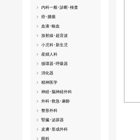
内科一般･診断･検査
癌･腫瘍
血液･輸血
放射線･超音波
小児科･新生児
産婦人科
循環器･呼吸器
消化器
精神医学
神経･脳神経外科
外科･救急･麻酔
整形外科
腎臓･泌尿器
皮膚･形成外科
眼科