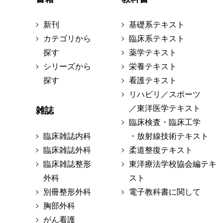
新刊
基礎系テキスト
カテゴリから
臨床系テキスト
探す
薬学テキスト
シリーズから
栄養テキスト
探す
看護テキスト
リハビリ／スポーツ
／東洋医学テキスト
雑誌
臨床検査・臨床工学
臨床雑誌内科
・放射線技術テキスト
臨床雑誌外科
柔道整復テキスト
臨床雑誌整形
東洋療法学校協会編テキ
外科
スト
別冊整形外科
電子教科書に関して
胸部外科
がん看護