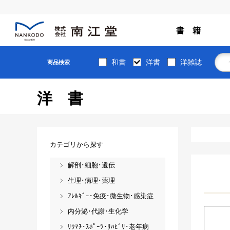
書 籍
和書
洋書
洋雑誌
商品検索
洋書
カテゴリから探す
解剖･細胞･遺伝
生理･病理･薬理
ｱﾚﾙｷﾞｰ･免疫･微生物･感染症
内分泌･代謝･生化学
ﾘｳﾏﾁ･ｽﾎﾟｰﾂ･ﾘﾊﾋﾞﾘ･老年病