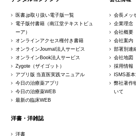
医書.jp取り扱い電子版一覧
会長メッ
電子版付書籍（南江堂テキストビュ
企業理念
ーア）
会社概要
オンラインアクセス権付き書籍
会社案内
オンラインJournal法人サービス
部署別連
オンラインBook法人サービス
会社地図
Zygote（ザイゴット）
採用情報
アプリ版 当直医実践マニュアル
ISMS基
今日の治療薬アプリ
弊社著作
今日の治療薬WEB
いて
最新の臨床WEB
洋書・洋雑誌
洋書