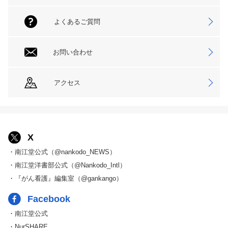
よくあるご質問
お問い合わせ
アクセス
X
・南江堂公式（@nankodo_NEWS）
・南江堂洋書部公式（@Nankodo_Intl）
・『がん看護』編集室（@gankango）
Facebook
・南江堂公式
・NurSHARE