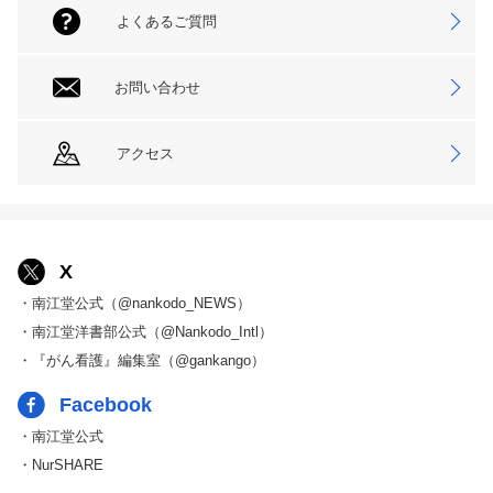
よくあるご質問
お問い合わせ
アクセス
X
・南江堂公式（@nankodo_NEWS）
・南江堂洋書部公式（@Nankodo_Intl）
・『がん看護』編集室（@gankango）
Facebook
・南江堂公式
・NurSHARE