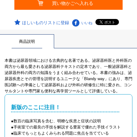
ほしいものリストに登録
いいね
商品説明
本書は泌尿器領域における古典的な名著である。泌尿器科医と外科医の
両方から最も愛される泌尿器科テキストの定本であり、一般泌尿器科と
泌尿器外科の両方の知識をうまく組み合わせている。本書の強みは、泌
尿器疾患とその管理を説明するユニークな「Blandy way」にあり、専門
医試験への準備として泌尿器科および外科の研修生に特に愛され、コン
サルタントや専門家も便利な再学習ツールとして評価している。
新版のここに注目！
●数百の臨床写真を含む、明瞭な疾患と症状の説明
●手術室での最良の手技を解説する豊富で優れた手技イラスト
●臨床でもっともよくみられる問題に焦点を当てている