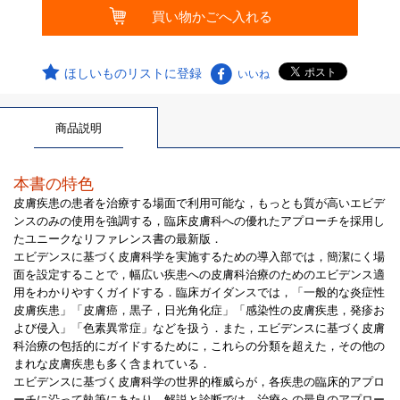
ほしいものリストに登録
いいね
商品説明
本書の特色
皮膚疾患の患者を治療する場面で利用可能な，もっとも質が高いエビデ
ンスのみの使用を強調する，臨床皮膚科への優れたアプローチを採用し
たユニークなリファレンス書の最新版．
エビデンスに基づく皮膚科学を実施するための導入部では，簡潔にく場
面を設定することで，幅広い疾患への皮膚科治療のためのエビデンス適
用をわかりやすくガイドする．臨床ガイダンスでは，「一般的な炎症性
皮膚疾患」「皮膚癌，黒子，日光角化症」「感染性の皮膚疾患，発疹お
よび侵入」「色素異常症」などを扱う．また，エビデンスに基づく皮膚
科治療の包括的にガイドするために，これらの分類を超えた，その他の
まれな皮膚疾患も多く含まれている．
エビデンスに基づく皮膚科学の世界的権威らが，各疾患の臨床的アプロ
ーチに沿って執筆にあたり，解説と診断では，治療への最良のアプロー