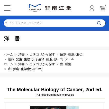
キーワードを入力してください
洋書
ホーム
洋書
カテゴリから探す
解剖･細胞･遺伝
組織･発生･生物･分子生物･細胞･膜･ ﾌﾘｰﾗｼﾞｶﾙ
ホーム
洋書
カテゴリから探す
癌･腫瘍
癌･腫瘍･化学療法(BRM)
The Molecular Biology of Cancer, 2nd ed.
- A Bridge from Bench to Bedside