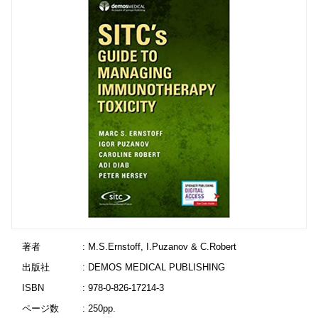
著者
: M.S.Ernstoff, I.Puzanov & C.Robert
出版社
: DEMOS MEDICAL PUBLISHING
ISBN
: 978-0-826-17214-3
ページ数
: 250pp.