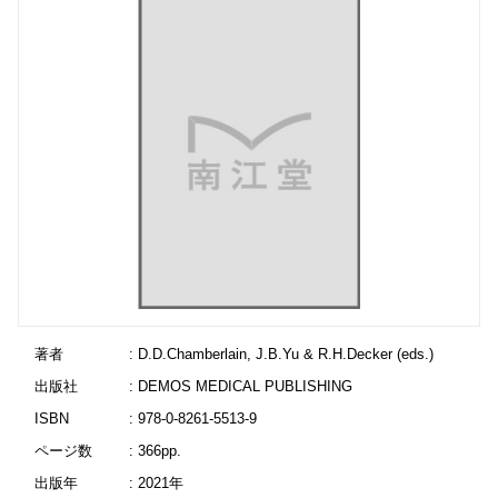
著者
: D.D.Chamberlain, J.B.Yu & R.H.Decker (eds.)
出版社
: DEMOS MEDICAL PUBLISHING
ISBN
: 978-0-8261-5513-9
ページ数
: 366pp.
出版年
: 2021年