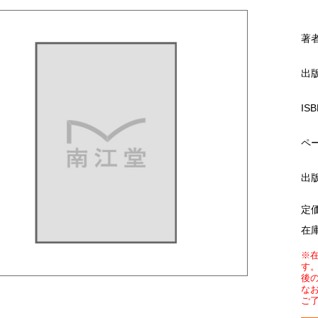
著
出
ISB
ペ
出
定
在
※
す
後
な
ご