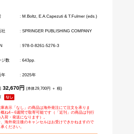
者
: M.Boltz, E.A.Capezuti & T.Fulmer (eds.)
版社
: SPRINGER PUBLISHING COMPANY
N
: 978-0-8261-5276-3
ージ数
: 643pp.
版年
: 2025年
32,670円
価
(本体29,700円 ＋ 税)
庫
在庫表示「なし」の商品は海外発注にて注文を承りま
。概ね4～6週間で取寄可能です（「近刊」の商品は刊行
の入荷・発送になります）。
お、海外発注後のキャンセルはお受けできかねますので
了承ください。