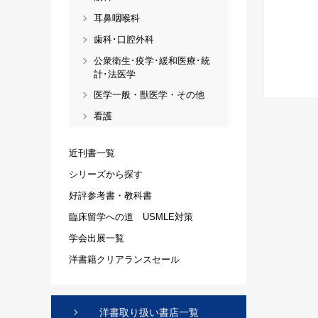
耳鼻咽喉科
歯科･口腔外科
公衆衛生･疫学･緩和医療･統
計･法医学
医学一般・獣医学・その他
看護
近刊書一覧
シリーズから探す
好評参考書・教科書
臨床留学への道 USMLE対策
学会出展一覧
洋書籍クリアランスセール
洋書取り扱い書店一覧