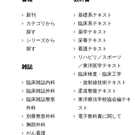
新刊
基礎系テキスト
カテゴリから
臨床系テキスト
探す
薬学テキスト
シリーズから
栄養テキスト
探す
看護テキスト
リハビリ／スポーツ
／東洋医学テキスト
雑誌
臨床検査・臨床工学
臨床雑誌内科
・放射線技術テキスト
臨床雑誌外科
柔道整復テキスト
臨床雑誌整形
東洋療法学校協会編テキ
外科
スト
別冊整形外科
電子教科書に関して
胸部外科
がん看護