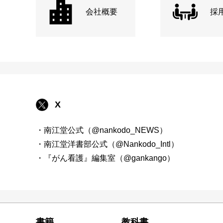
会社概要
採
X
・南江堂公式（@nankodo_NEWS）
・南江堂洋書部公式（@Nankodo_Intl）
・『がん看護』編集室（@gankango）
書籍
教科書