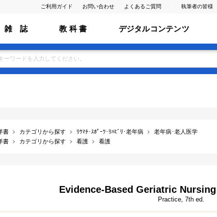
ご利用ガイド
お問い合わせ
よくあるご質問
執筆者の皆様
雑 誌
教 科 書
デジタルコンテンツ
洋書
カテゴリから探す
ﾘｳﾏﾁ･ｽﾎﾟｰﾂ･ﾘﾊﾋﾞﾘ･老年病
老年病･老人医学
洋書
カテゴリから探す
看護
看護
Evidence-Based Geriatric Nursing
Practice, 7th ed.