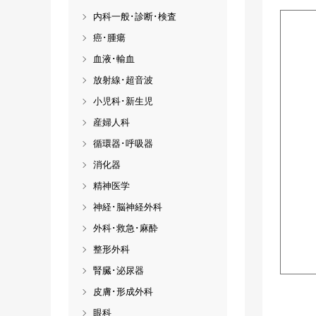
内科一般･診断･検査
癌･腫瘍
血液･輸血
放射線･超音波
小児科･新生児
産婦人科
循環器･呼吸器
消化器
精神医学
神経･脳神経外科
外科･救急･麻酔
整形外科
腎臓･泌尿器
皮膚･形成外科
眼科