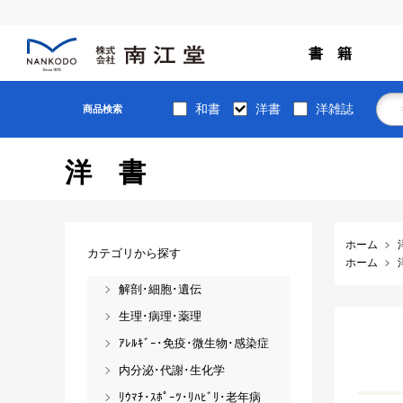
書 籍
和書
洋書
洋雑誌
商品検索
洋書
ホーム
カテゴリから探す
ホーム
解剖･細胞･遺伝
生理･病理･薬理
ｱﾚﾙｷﾞｰ･免疫･微生物･感染症
内分泌･代謝･生化学
ﾘｳﾏﾁ･ｽﾎﾟｰﾂ･ﾘﾊﾋﾞﾘ･老年病