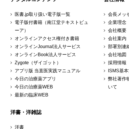
医書.jp取り扱い電子版一覧
会長メッ
電子版付書籍（南江堂テキストビュ
企業理念
ーア）
会社概要
オンラインアクセス権付き書籍
会社案内
オンラインJournal法人サービス
部署別連
オンラインBook法人サービス
会社地図
Zygote（ザイゴット）
採用情報
アプリ版 当直医実践マニュアル
ISMS基
今日の治療薬アプリ
弊社著作
今日の治療薬WEB
いて
最新の臨床WEB
洋書・洋雑誌
洋書