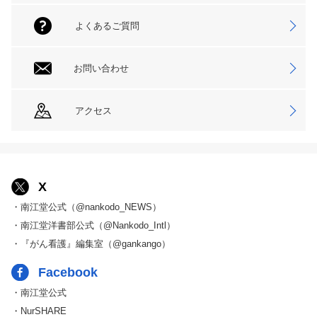
よくあるご質問
お問い合わせ
アクセス
X
・南江堂公式（@nankodo_NEWS）
・南江堂洋書部公式（@Nankodo_Intl）
・『がん看護』編集室（@gankango）
Facebook
・南江堂公式
・NurSHARE