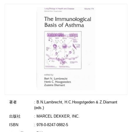
著者
: B.N.Lambrecht, H.C.Hoogstgeden & Z.Diamant
(eds.)
出版社
: MARCEL DEKKER, INC.
ISBN
: 978-0-8247-0882-5