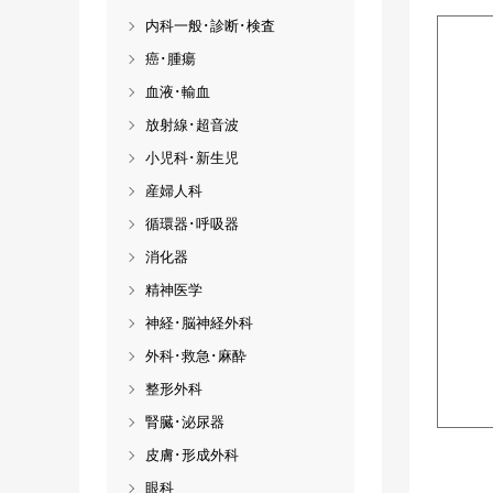
内科一般･診断･検査
癌･腫瘍
血液･輸血
放射線･超音波
小児科･新生児
産婦人科
循環器･呼吸器
消化器
精神医学
神経･脳神経外科
外科･救急･麻酔
整形外科
腎臓･泌尿器
皮膚･形成外科
眼科