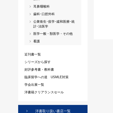
耳鼻咽喉科
歯科･口腔外科
公衆衛生･疫学･緩和医療･統
計･法医学
医学一般・獣医学・その他
看護
近刊書一覧
シリーズから探す
好評参考書・教科書
臨床留学への道 USMLE対策
学会出展一覧
洋書籍クリアランスセール
洋書取り扱い書店一覧