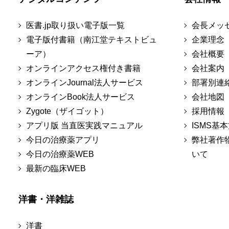
医書.jp取り扱い電子版一覧
会長メッ
電子版付書籍（南江堂テキストビュ
企業理念
ーア）
会社概要
オンラインアクセス権付き書籍
会社案内
オンラインJournal法人サービス
部署別連
オンラインBook法人サービス
会社地図
Zygote（ザイゴット）
採用情報
アプリ版 当直医実践マニュアル
ISMS基
今日の治療薬アプリ
弊社著作
今日の治療薬WEB
いて
最新の臨床WEB
洋書・洋雑誌
洋書