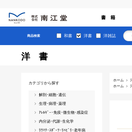
書 籍
和書
洋書
洋雑誌
商品検索
洋書
ホーム
カテゴリから探す
ホーム
解剖･細胞･遺伝
生理･病理･薬理
ｱﾚﾙｷﾞｰ･免疫･微生物･感染症
内分泌･代謝･生化学
ﾘｳﾏﾁ･ｽﾎﾟｰﾂ･ﾘﾊﾋﾞﾘ･老年病