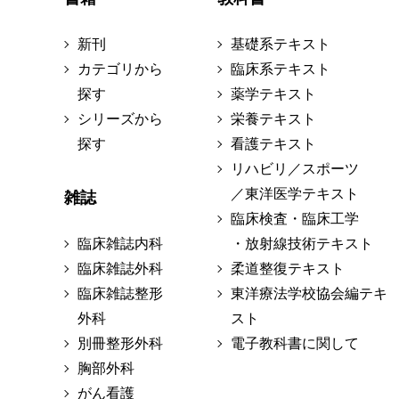
新刊
基礎系テキスト
カテゴリから
臨床系テキスト
探す
薬学テキスト
シリーズから
栄養テキスト
探す
看護テキスト
リハビリ／スポーツ
／東洋医学テキスト
雑誌
臨床検査・臨床工学
臨床雑誌内科
・放射線技術テキスト
臨床雑誌外科
柔道整復テキスト
臨床雑誌整形
東洋療法学校協会編テキ
外科
スト
別冊整形外科
電子教科書に関して
胸部外科
がん看護