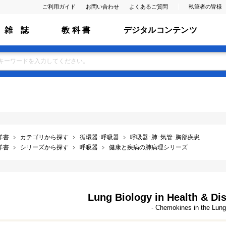
ご利用ガイド
お問い合わせ
よくあるご質問
執筆者の皆様
雑 誌
教 科 書
デジタルコンテンツ
洋書
カテゴリから探す
循環器･呼吸器
呼吸器･肺･気管･胸部疾患
洋書
シリーズから探す
呼吸器
健康と疾病の肺病理シリーズ
Lung Biology in Health & Dis
- Chemokines in the Lung