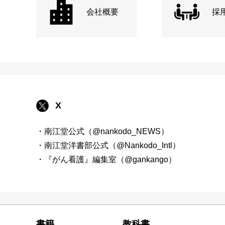
会社概要
採
X
・南江堂公式（@nankodo_NEWS）
・南江堂洋書部公式（@Nankodo_Intl）
・『がん看護』編集室（@gankango）
書籍
教科書