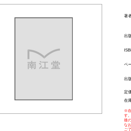
著
出
ISB
ペ
出
定
在
※
す
後
な
ご