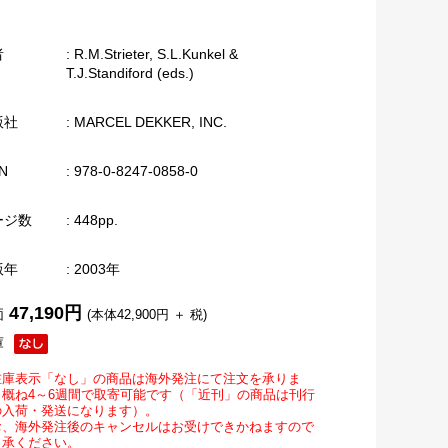
者
: R.M.Strieter, S.L.Kunkel &
T.J.Standiford (eds.)
版社
: MARCEL DEKKER, INC.
N
: 978-0-8247-0858-0
ージ数
: 448pp.
版年
: 2003年
47,190円
価
(本体42,900円 ＋ 税)
庫
在庫表示「なし」の商品は海外発注にて注文を承りま
。概ね4～6週間で取寄可能です（「近刊」の商品は刊行
の入荷・発送になります）。
お、海外発注後のキャンセルはお受けできかねますので
了承ください。