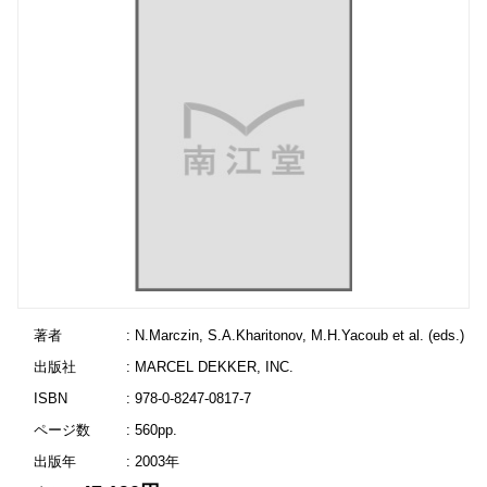
著者
: N.Marczin, S.A.Kharitonov, M.H.Yacoub et al. (eds.)
出版社
: MARCEL DEKKER, INC.
ISBN
: 978-0-8247-0817-7
ページ数
: 560pp.
出版年
: 2003年