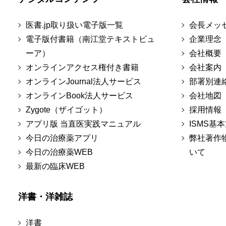
医書.jp取り扱い電子版一覧
会長メッ
電子版付書籍（南江堂テキストビュ
企業理念
ーア）
会社概要
オンラインアクセス権付き書籍
会社案内
オンラインJournal法人サービス
部署別連
オンラインBook法人サービス
会社地図
Zygote（ザイゴット）
採用情報
アプリ版 当直医実践マニュアル
ISMS基
今日の治療薬アプリ
弊社著作
今日の治療薬WEB
いて
最新の臨床WEB
洋書・洋雑誌
洋書