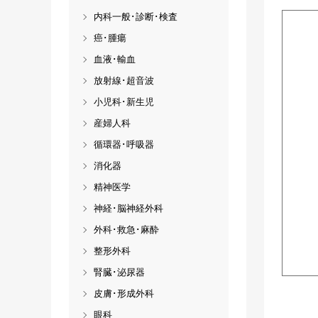
内科一般･診断･検査
癌･腫瘍
血液･輸血
放射線･超音波
小児科･新生児
産婦人科
循環器･呼吸器
消化器
精神医学
神経･脳神経外科
外科･救急･麻酔
整形外科
腎臓･泌尿器
皮膚･形成外科
眼科