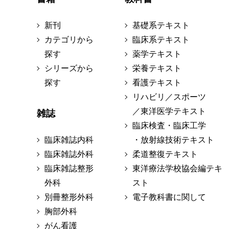
新刊
基礎系テキスト
カテゴリから
臨床系テキスト
探す
薬学テキスト
シリーズから
栄養テキスト
探す
看護テキスト
リハビリ／スポーツ
／東洋医学テキスト
雑誌
臨床検査・臨床工学
臨床雑誌内科
・放射線技術テキスト
臨床雑誌外科
柔道整復テキスト
臨床雑誌整形
東洋療法学校協会編テキ
外科
スト
別冊整形外科
電子教科書に関して
胸部外科
がん看護