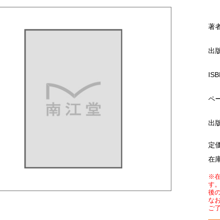
著
出
ISB
ペ
出
定
在
※
す
後
な
ご