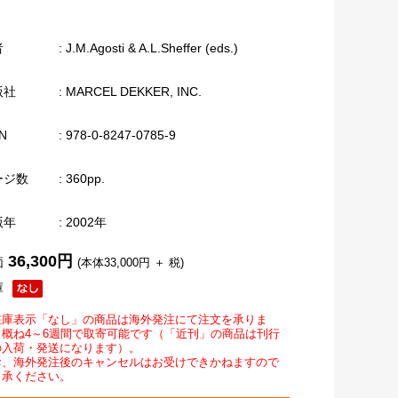
者
: J.M.Agosti & A.L.Sheffer (eds.)
版社
: MARCEL DEKKER, INC.
N
: 978-0-8247-0785-9
ージ数
: 360pp.
版年
: 2002年
36,300円
価
(本体33,000円 ＋ 税)
庫
在庫表示「なし」の商品は海外発注にて注文を承りま
。概ね4～6週間で取寄可能です（「近刊」の商品は刊行
の入荷・発送になります）。
お、海外発注後のキャンセルはお受けできかねますので
了承ください。