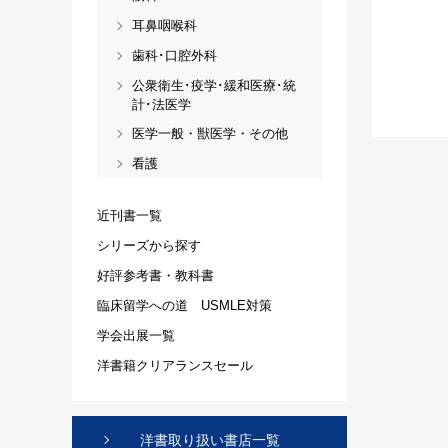
耳鼻咽喉科
歯科･口腔外科
公衆衛生･疫学･緩和医療･統
計･法医学
医学一般・獣医学・その他
看護
近刊書一覧
シリーズから探す
好評参考書・教科書
臨床留学への道 USMLE対策
学会出展一覧
洋書籍クリアランスセール
洋書取り扱い書店一覧