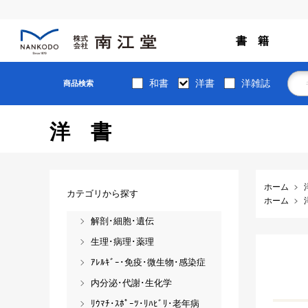
書 籍
和書
洋書
洋雑誌
商品検索
洋書
ホーム
カテゴリから探す
ホーム
解剖･細胞･遺伝
生理･病理･薬理
ｱﾚﾙｷﾞｰ･免疫･微生物･感染症
内分泌･代謝･生化学
ﾘｳﾏﾁ･ｽﾎﾟｰﾂ･ﾘﾊﾋﾞﾘ･老年病