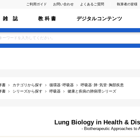
ご利用ガイド
お問い合わせ
よくあるご質問
執筆者の皆様
雑 誌
教 科 書
デジタルコンテンツ
洋書
カテゴリから探す
循環器･呼吸器
呼吸器･肺･気管･胸部疾患
洋書
シリーズから探す
呼吸器
健康と疾病の肺病理シリーズ
Lung Biology in Health & Dis
- Biotherapeutic Approaches to