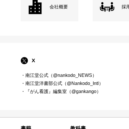
会社概要
採
X
・南江堂公式（@nankodo_NEWS）
・南江堂洋書部公式（@Nankodo_Intl）
・『がん看護』編集室（@gankango）
書籍
教科書