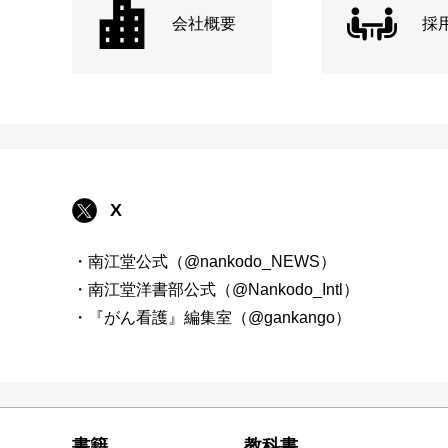
会社概要
採
X
・南江堂公式（@nankodo_NEWS）
・南江堂洋書部公式（@Nankodo_Intl）
・『がん看護』編集室（@gankango）
書籍
教科書