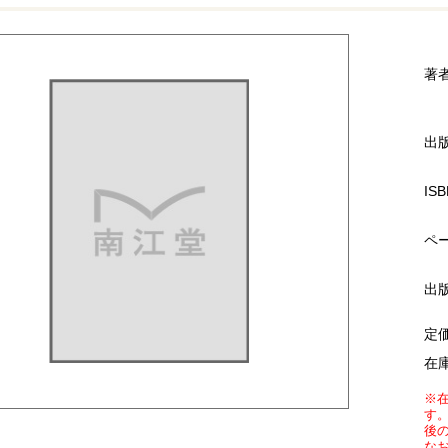
著
出
ISB
ペ
出
定
在
※
す
後
な