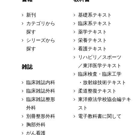
新刊
基礎系テキスト
カテゴリから
臨床系テキスト
探す
薬学テキスト
シリーズから
栄養テキスト
探す
看護テキスト
リハビリ／スポーツ
／東洋医学テキスト
雑誌
臨床検査・臨床工学
臨床雑誌内科
・放射線技術テキスト
臨床雑誌外科
柔道整復テキスト
臨床雑誌整形
東洋療法学校協会編テキ
外科
スト
別冊整形外科
電子教科書に関して
胸部外科
がん看護