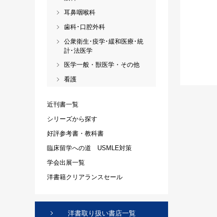
耳鼻咽喉科
歯科･口腔外科
公衆衛生･疫学･緩和医療･統
計･法医学
医学一般・獣医学・その他
看護
近刊書一覧
シリーズから探す
好評参考書・教科書
臨床留学への道 USMLE対策
学会出展一覧
洋書籍クリアランスセール
洋書取り扱い書店一覧