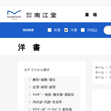
書 籍
和書
洋書
洋雑誌
商品検索
洋書
ホーム
カテゴリから探す
ホーム
ホーム
解剖･細胞･遺伝
生理･病理･薬理
ｱﾚﾙｷﾞｰ･免疫･微生物･感染症
内分泌･代謝･生化学
ﾘｳﾏﾁ･ｽﾎﾟｰﾂ･ﾘﾊﾋﾞﾘ･老年病