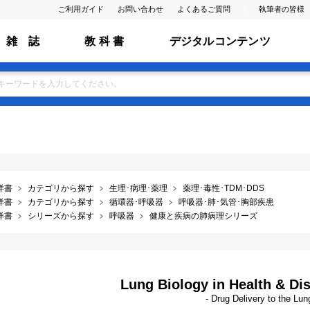
ご利用ガイド
お問い合わせ
よくあるご質問
執筆者の皆様
雑 誌
教 科 書
デジタルコンテンツ
洋書
カテゴリから探す
生理･病理･薬理
薬理･毒性･TDM･DDS
洋書
カテゴリから探す
循環器･呼吸器
呼吸器･肺･気管･胸部疾患
洋書
シリーズから探す
呼吸器
健康と疾病の肺病理シリーズ
Lung Biology in Health & Dis
- Drug Delivery to the Lun