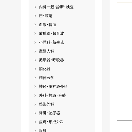
内科一般･診断･検査
癌･腫瘍
血液･輸血
放射線･超音波
小児科･新生児
産婦人科
循環器･呼吸器
消化器
精神医学
神経･脳神経外科
外科･救急･麻酔
整形外科
腎臓･泌尿器
皮膚･形成外科
眼科