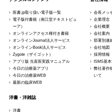
医書.jp取り扱い電子版一覧
会長メッ
電子版付書籍（南江堂テキストビュ
企業理念
ーア）
会社概要
オンラインアクセス権付き書籍
会社案内
オンラインJournal法人サービス
部署別連
オンラインBook法人サービス
会社地図
Zygote（ザイゴット）
採用情報
アプリ版 当直医実践マニュアル
ISMS基
今日の治療薬アプリ
弊社著作
今日の治療薬WEB
いて
最新の臨床WEB
洋書・洋雑誌
洋書