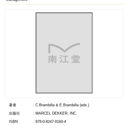
著者
: C.Brambilla & E.Brambilla (eds.)
出版社
: MARCEL DEKKER, INC.
ISBN
: 978-0-8247-0160-4