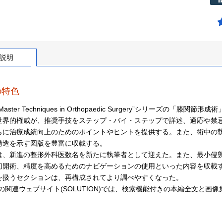
説明
の特色
aster Techniques in Orthopaedic Surgery”シリーズの「膝関
世界的権威が、推奨手技をステップ・バイ・ステップで詳述、適応や禁
らに治療成績向上のためのポイントやヒントを提供する。また、術中の
構造を示す図版を豊富に収載する。
は、新進の整形外科医数名を新たに執筆者として迎えた。また、最小侵
切開術、精度を高めるためのナビゲーションの使用といった内容を収載
を扱うセクションは、再構成されてより調べやすくなった。
社の関連ウェブサイト(SOLUTION)では、検索機能付きの本編全文と