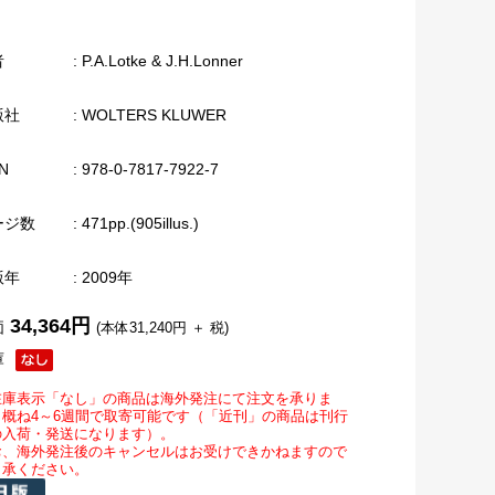
者
: P.A.Lotke & J.H.Lonner
版社
: WOLTERS KLUWER
N
: 978-0-7817-7922-7
ージ数
: 471pp.(905illus.)
版年
: 2009年
34,364円
価
(本体31,240円 ＋ 税)
庫
在庫表示「なし」の商品は海外発注にて注文を承りま
。概ね4～6週間で取寄可能です（「近刊」の商品は刊行
の入荷・発送になります）。
お、海外発注後のキャンセルはお受けできかねますので
了承ください。