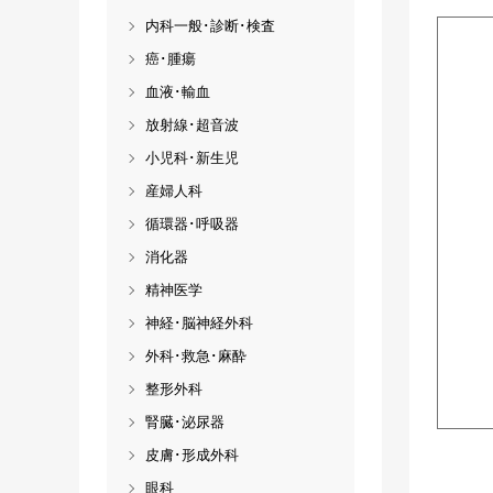
内科一般･診断･検査
癌･腫瘍
血液･輸血
放射線･超音波
小児科･新生児
産婦人科
循環器･呼吸器
消化器
精神医学
神経･脳神経外科
外科･救急･麻酔
整形外科
腎臓･泌尿器
皮膚･形成外科
眼科