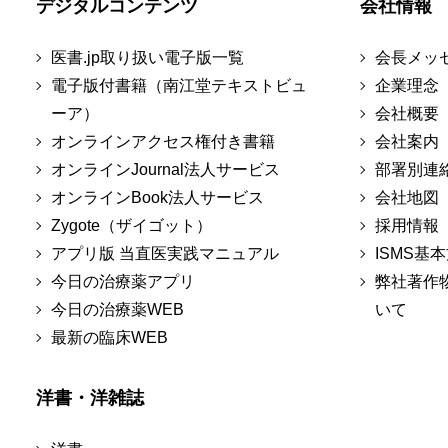
デジタルコンテンツ
会社情報
医書.jp取り扱い電子版一覧
会長メッ
電子版付書籍（南江堂テキストビュ
企業理念
ーア）
会社概要
オンラインアクセス権付き書籍
会社案内
オンラインJournal法人サービス
部署別連
オンラインBook法人サービス
会社地図
Zygote（ザイゴット）
採用情報
アプリ版 当直医実践マニュアル
ISMS基
今日の治療薬アプリ
弊社著作
今日の治療薬WEB
いて
最新の臨床WEB
洋書・洋雑誌