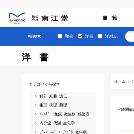
書 籍
和書
洋書
洋雑誌
商品検索
洋書
ホーム
カテゴリから探す
解剖･細胞･遺伝
生理･病理･薬理
<膝関節
ｱﾚﾙｷﾞｰ･免疫･微生物･感染症
内分泌･代謝･生化学
ﾘｳﾏﾁ･ｽﾎﾟｰﾂ･ﾘﾊﾋﾞﾘ･老年病