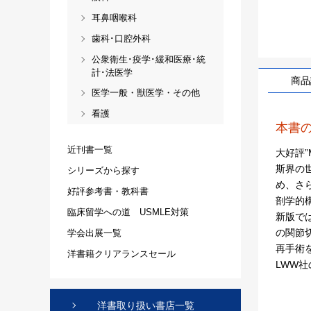
耳鼻咽喉科
歯科･口腔外科
公衆衛生･疫学･緩和医療･統
計･法医学
商品
医学一般・獣医学・その他
看護
本書
近刊書一覧
大好評”M
斯界の
シリーズから探す
め、さ
好評参考書・教科書
剖学的
臨床留学への道 USMLE対策
新版で
の関節
学会出展一覧
再手術
洋書籍クリアランスセール
LWW
洋書取り扱い書店一覧