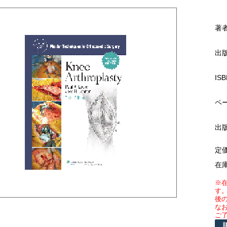
著
出
ISB
ペ
出
定
在
※
す
後
な
ご