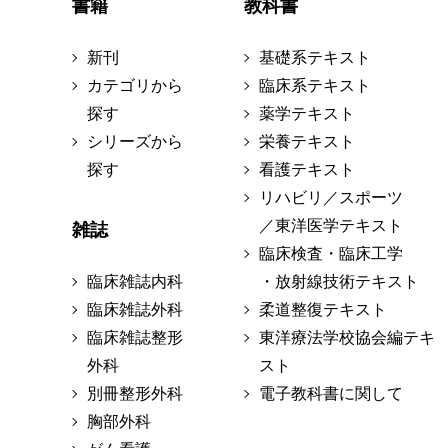
書籍
教科書
新刊
基礎系テキスト
カテゴリから
臨床系テキスト
探す
薬学テキスト
シリーズから
栄養テキスト
探す
看護テキスト
リハビリ／スポーツ
／東洋医学テキスト
雑誌
臨床検査・臨床工学
臨床雑誌内科
・放射線技術テキスト
臨床雑誌外科
柔道整復テキスト
臨床雑誌整形
東洋療法学校協会編テキ
外科
スト
別冊整形外科
電子教科書に関して
胸部外科