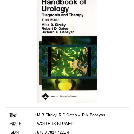
著者
: M.B.Siroky, R.D.Oates & R.K.Babayan
出版社
: WOLTERS KLUWER
ISBN
: 978-0-7817-4221-4