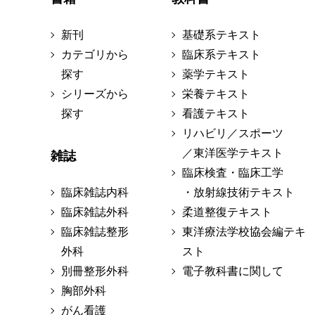
新刊
基礎系テキスト
カテゴリから
臨床系テキスト
探す
薬学テキスト
シリーズから
栄養テキスト
探す
看護テキスト
リハビリ／スポーツ
／東洋医学テキスト
雑誌
臨床検査・臨床工学
臨床雑誌内科
・放射線技術テキスト
臨床雑誌外科
柔道整復テキスト
臨床雑誌整形
東洋療法学校協会編テキ
外科
スト
別冊整形外科
電子教科書に関して
胸部外科
がん看護