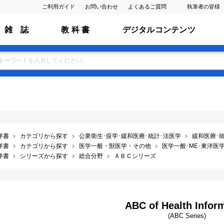
ご利用ガイド
お問い合わせ
よくあるご質問
執筆者の皆様
雑 誌
教 科 書
デジタルコンテンツ
洋書
カテゴリから探す
公衆衛生･疫学･緩和医療･統計･法医学
緩和医療･
洋書
カテゴリから探す
医学一般・獣医学・その他
医学一般･ME･東洋医学･
洋書
シリーズから探す
総合分野
ＡＢＣシリーズ
ABC of Health Infor
(ABC Series)