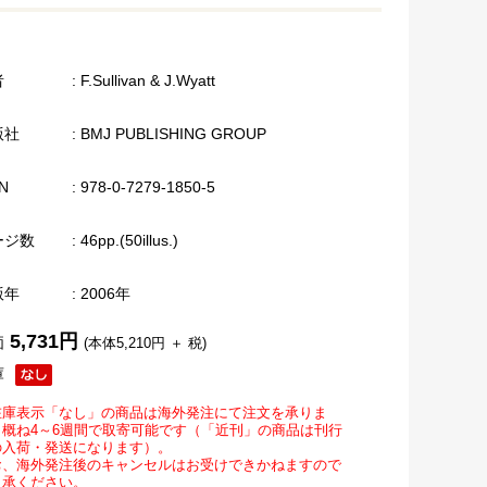
者
: F.Sullivan & J.Wyatt
版社
: BMJ PUBLISHING GROUP
N
: 978-0-7279-1850-5
ージ数
: 46pp.(50illus.)
版年
: 2006年
5,731円
価
(本体5,210円 ＋ 税)
庫
在庫表示「なし」の商品は海外発注にて注文を承りま
。概ね4～6週間で取寄可能です（「近刊」の商品は刊行
の入荷・発送になります）。
お、海外発注後のキャンセルはお受けできかねますので
了承ください。