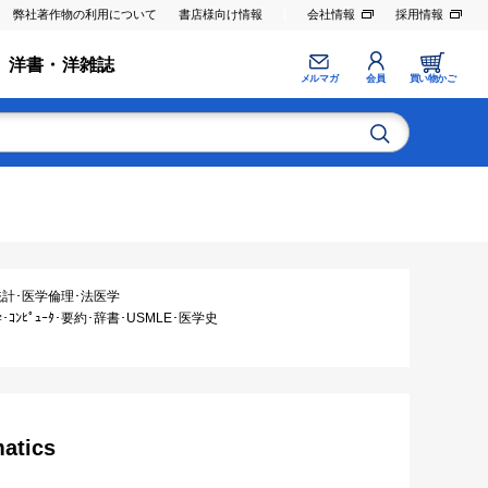
弊社著作物の利用について
書店様向け情報
会社情報
採用情報
洋書・洋雑誌
メルマガ
会員
買い物かご
統計･医学倫理･法医学
ｺﾝﾋﾟｭｰﾀ･要約･辞書･USMLE･医学史
matics