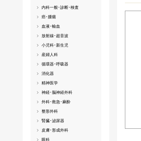
内科一般･診断･検査
癌･腫瘍
血液･輸血
放射線･超音波
小児科･新生児
産婦人科
循環器･呼吸器
消化器
精神医学
神経･脳神経外科
外科･救急･麻酔
整形外科
腎臓･泌尿器
皮膚･形成外科
眼科