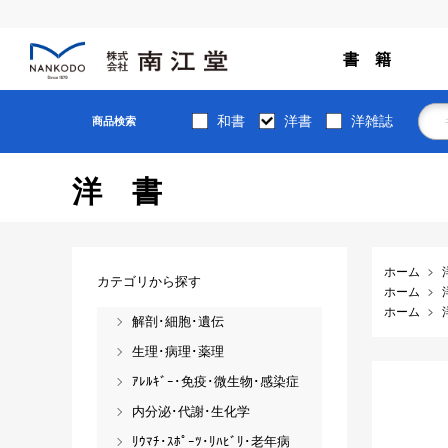
書 籍
和書
洋書
洋雑誌
商品検索
洋書
ホーム
カテゴリから探す
ホーム
ホーム
解剖･細胞･遺伝
生理･病理･薬理
ｱﾚﾙｷﾞｰ･免疫･微生物･感染症
内分泌･代謝･生化学
ﾘｳﾏﾁ･ｽﾎﾟｰﾂ･ﾘﾊﾋﾞﾘ･老年病