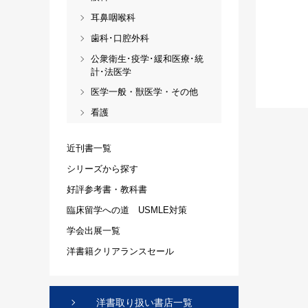
耳鼻咽喉科
歯科･口腔外科
公衆衛生･疫学･緩和医療･統
計･法医学
医学一般・獣医学・その他
看護
近刊書一覧
シリーズから探す
好評参考書・教科書
臨床留学への道 USMLE対策
学会出展一覧
洋書籍クリアランスセール
洋書取り扱い書店一覧