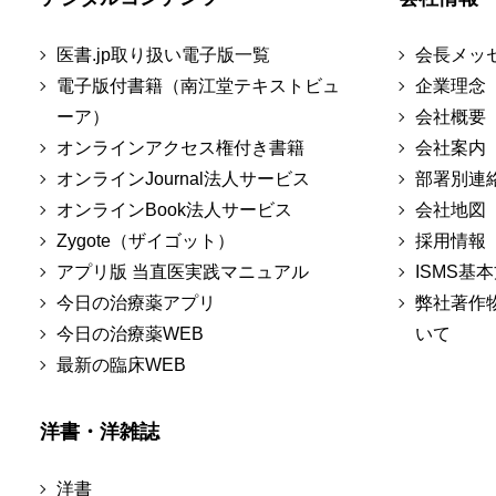
医書.jp取り扱い電子版一覧
会長メッ
電子版付書籍（南江堂テキストビュ
企業理念
ーア）
会社概要
オンラインアクセス権付き書籍
会社案内
オンラインJournal法人サービス
部署別連
オンラインBook法人サービス
会社地図
Zygote（ザイゴット）
採用情報
アプリ版 当直医実践マニュアル
ISMS基
今日の治療薬アプリ
弊社著作
今日の治療薬WEB
いて
最新の臨床WEB
洋書・洋雑誌
洋書