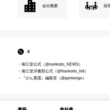
会社概要
採
X
・南江堂公式（@nankodo_NEWS）
・南江堂洋書部公式（@Nankodo_Intl）
・『がん看護』編集室（@gankango）
書籍
教科書