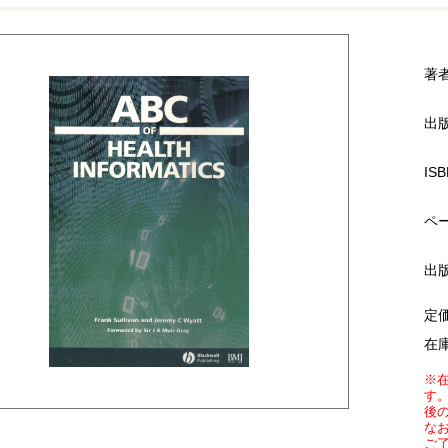
著
出
ISB
ペ
出
定
在
※
す
後
な
ご