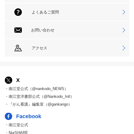
よくあるご質問
お問い合わせ
アクセス
X
・南江堂公式（@nankodo_NEWS）
・南江堂洋書部公式（@Nankodo_Intl）
・『がん看護』編集室（@gankango）
Facebook
・南江堂公式
・NurSHARE