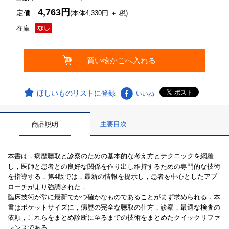
4,763円
定価
(本体4,330円 ＋ 税)
在庫
ほしいものリストに登録
いいね
主要目次
商品説明
本書は，病歴聴取と診察のための基本的な考え方とテクニックを網羅
し，医師と患者との良好な関係を作り出し維持するための専門的な技術
を指導する．第4版では，最新の情報を提示し，患者を中心としたアプ
ローチがより強調された．
臨床技術が常に最新でかつ確かなものであることがまず求められる．本
書はポケットサイズに，病歴の完全な聴取の仕方，診察，最適な検査の
依頼，これらをまとめ診断に至るまでの技術をまとめたクイックリファ
レンスである．