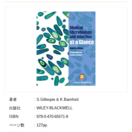
著者
: S.Gillespie & K.Bamford
出版社
: WILEY-BLACKWELL
ISBN
: 978-0-470-65571-9
ページ数
: 127pp.