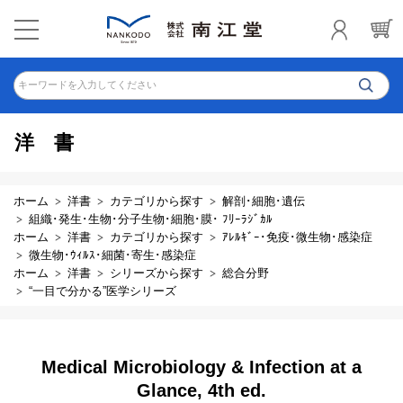
キーワードを入力してください
洋書
ホーム
洋書
カテゴリから探す
解剖･細胞･遺伝
組織･発生･生物･分子生物･細胞･膜･ ﾌﾘｰﾗｼﾞｶﾙ
ホーム
洋書
カテゴリから探す
ｱﾚﾙｷﾞｰ･免疫･微生物･感染症
微生物･ｳｨﾙｽ･細菌･寄生･感染症
ホーム
洋書
シリーズから探す
総合分野
“一目で分かる”医学シリーズ
Medical Microbiology & Infection at a
Glance, 4th ed.