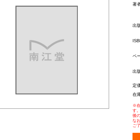
著
出
ISB
ペ
出
定
在
※
す
後
な
ご