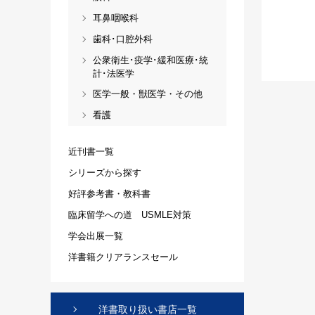
耳鼻咽喉科
歯科･口腔外科
公衆衛生･疫学･緩和医療･統
計･法医学
医学一般・獣医学・その他
看護
近刊書一覧
シリーズから探す
好評参考書・教科書
臨床留学への道 USMLE対策
学会出展一覧
洋書籍クリアランスセール
洋書取り扱い書店一覧