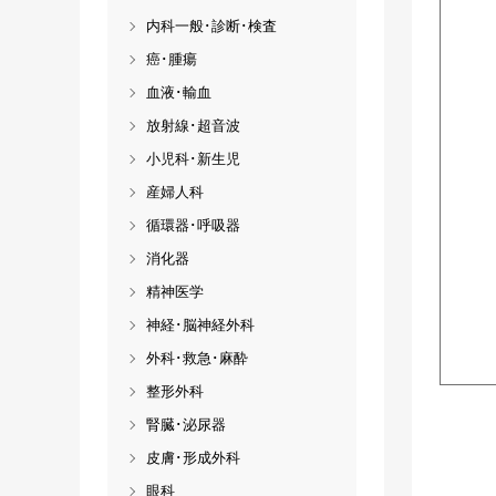
内科一般･診断･検査
癌･腫瘍
血液･輸血
放射線･超音波
小児科･新生児
産婦人科
循環器･呼吸器
消化器
精神医学
神経･脳神経外科
外科･救急･麻酔
整形外科
腎臓･泌尿器
皮膚･形成外科
眼科