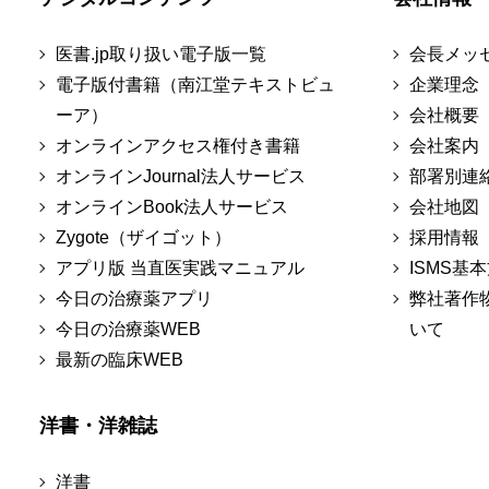
医書.jp取り扱い電子版一覧
会長メッ
電子版付書籍（南江堂テキストビュ
企業理念
ーア）
会社概要
オンラインアクセス権付き書籍
会社案内
オンラインJournal法人サービス
部署別連
オンラインBook法人サービス
会社地図
Zygote（ザイゴット）
採用情報
アプリ版 当直医実践マニュアル
ISMS基
今日の治療薬アプリ
弊社著作
今日の治療薬WEB
いて
最新の臨床WEB
洋書・洋雑誌
洋書