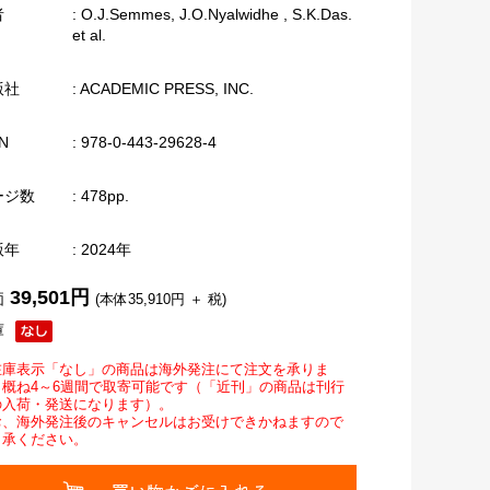
者
: O.J.Semmes, J.O.Nyalwidhe , S.K.Das.
et al.
版社
: ACADEMIC PRESS, INC.
N
: 978-0-443-29628-4
ージ数
: 478pp.
版年
: 2024年
39,501円
価
(本体35,910円 ＋ 税)
庫
在庫表示「なし」の商品は海外発注にて注文を承りま
。概ね4～6週間で取寄可能です（「近刊」の商品は刊行
の入荷・発送になります）。
お、海外発注後のキャンセルはお受けできかねますので
了承ください。