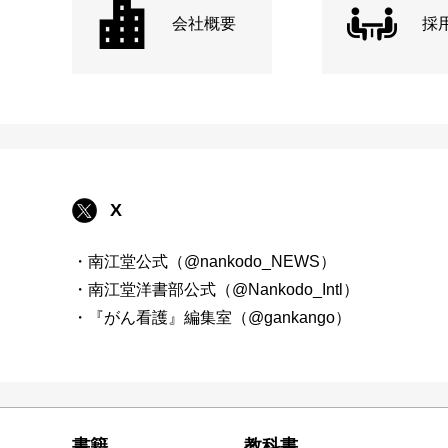
会社概要
採
X
・南江堂公式（@nankodo_NEWS）
・南江堂洋書部公式（@Nankodo_Intl）
・『がん看護』編集室（@gankango）
書籍
教科書