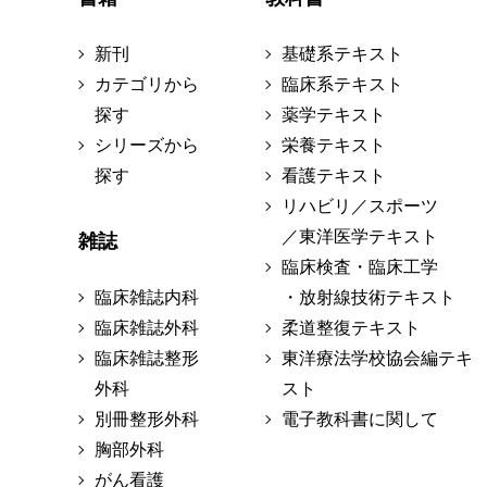
新刊
基礎系テキスト
カテゴリから
臨床系テキスト
探す
薬学テキスト
シリーズから
栄養テキスト
探す
看護テキスト
リハビリ／スポーツ
／東洋医学テキスト
雑誌
臨床検査・臨床工学
臨床雑誌内科
・放射線技術テキスト
臨床雑誌外科
柔道整復テキスト
臨床雑誌整形
東洋療法学校協会編テキ
外科
スト
別冊整形外科
電子教科書に関して
胸部外科
がん看護