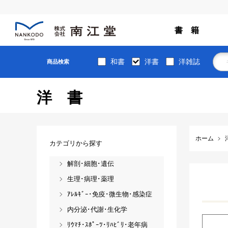
書 籍
和書
洋書
洋雑誌
商品検索
洋書
ホーム
カテゴリから探す
解剖･細胞･遺伝
生理･病理･薬理
ｱﾚﾙｷﾞｰ･免疫･微生物･感染症
内分泌･代謝･生化学
ﾘｳﾏﾁ･ｽﾎﾟｰﾂ･ﾘﾊﾋﾞﾘ･老年病