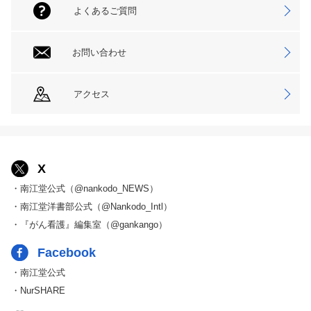
よくあるご質問
お問い合わせ
アクセス
X
・南江堂公式（@nankodo_NEWS）
・南江堂洋書部公式（@Nankodo_Intl）
・『がん看護』編集室（@gankango）
Facebook
・南江堂公式
・NurSHARE