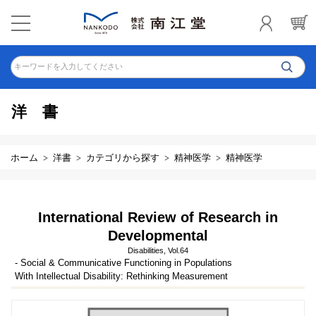
キーワードを入力してください
洋書
ホーム
洋書
カテゴリから探す
精神医学
精神医学
International Review of Research in
Developmental
Disabilities, Vol.64
- Social & Communicative Functioning in Populations
With Intellectual Disability: Rethinking Measurement