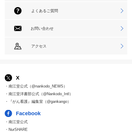
よくあるご質問
お問い合わせ
アクセス
X
・南江堂公式（@nankodo_NEWS）
・南江堂洋書部公式（@Nankodo_Intl）
・『がん看護』編集室（@gankango）
Facebook
・南江堂公式
・NurSHARE