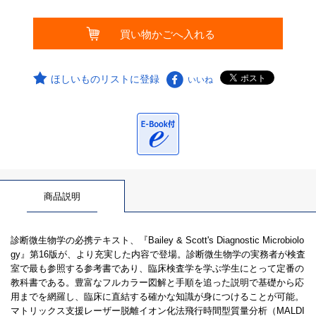
ほしいものリストに登録
いいね
商品説明
診断微生物学の必携テキスト、『Bailey & Scott's Diagnostic Microbiolo
gy』第16版が、より充実した内容で登場。診断微生物学の実務者が検査
室で最も参照する参考書であり、臨床検査学を学ぶ学生にとって定番の
教科書である。豊富なフルカラー図解と手順を追った説明で基礎から応
用までを網羅し、臨床に直結する確かな知識が身につけることが可能。
マトリックス支援レーザー脱離イオン化法飛行時間型質量分析（MALDI