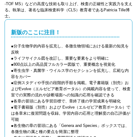
-TOF MS）などの高度な技術も取り上げ、検査の正確性と実践力を支え
る。執筆は、著名な臨床検査科学（CLS）教育者であるPatricia Tille博
士。
新版のここに注目！
●分子生物学的内容を拡充し、各微生物領域における最新の知見を
反映
●ライフサイクル図を改訂し、重要な要素をより明確に
●800点以上の高品質フルカラー図版で、重要概念を視覚化
●寄生虫学・真菌学・ウイルス学のセクションを拡充し、広範な内
容をカバー
●症例スタディや手技の段階的手順を掲載。電子書籍版（別売）お
よびEvolve（エルゼビア教育ポータル）の掲載内容を使って、検査
室での実際の流れや診断場面への知識の応用を確認できる
●各章の冒頭にある学習目標で、章終了後の学習成果を明確化
●電子書籍版（別売）および Evolve（エルゼビア教育ポータル）で
は各章末に復習問題を収録。学習内容の応用と理解度の自己評価が
可能
●各生物の章の冒頭にある「Genera and Species」ボックスでは、
各微生物の属と種の要点を簡潔に整理