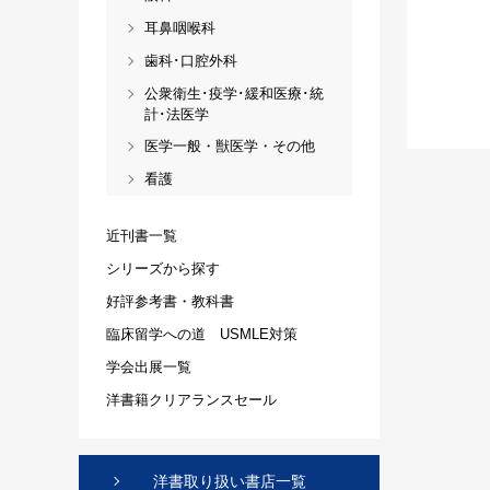
耳鼻咽喉科
歯科･口腔外科
公衆衛生･疫学･緩和医療･統
計･法医学
医学一般・獣医学・その他
看護
近刊書一覧
シリーズから探す
好評参考書・教科書
臨床留学への道 USMLE対策
学会出展一覧
洋書籍クリアランスセール
洋書取り扱い書店一覧