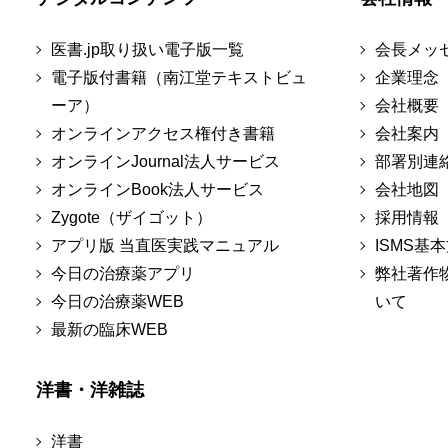
医書.jp取り扱い電子版一覧
会長メッ
電子版付書籍（南江堂テキストビュ
企業理念
ーア）
会社概要
オンラインアクセス権付き書籍
会社案内
オンラインJournal法人サービス
部署別連
オンラインBook法人サービス
会社地図
Zygote（ザイゴット）
採用情報
アプリ版 当直医実践マニュアル
ISMS基
今日の治療薬アプリ
弊社著作
今日の治療薬WEB
いて
最新の臨床WEB
洋書・洋雑誌
洋書