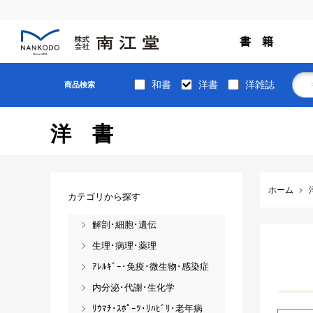
書 籍
和書
洋書
洋雑誌
商品検索
洋書
ホーム
カテゴリから探す
解剖･細胞･遺伝
生理･病理･薬理
ｱﾚﾙｷﾞｰ･免疫･微生物･感染症
内分泌･代謝･生化学
ﾘｳﾏﾁ･ｽﾎﾟｰﾂ･ﾘﾊﾋﾞﾘ･老年病