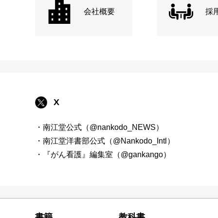
会社概要
採
X
・南江堂公式（@nankodo_NEWS）
・南江堂洋書部公式（@Nankodo_Intl）
・『がん看護』編集室（@gankango）
書籍
教科書