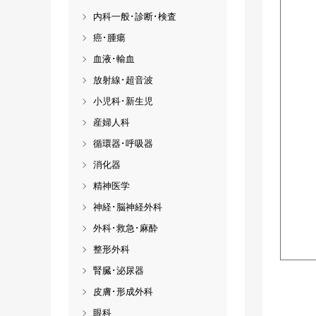
内科一般･診断･検査
癌･腫瘍
血液･輸血
放射線･超音波
小児科･新生児
産婦人科
循環器･呼吸器
消化器
精神医学
神経･脳神経外科
外科･救急･麻酔
整形外科
腎臓･泌尿器
皮膚･形成外科
眼科