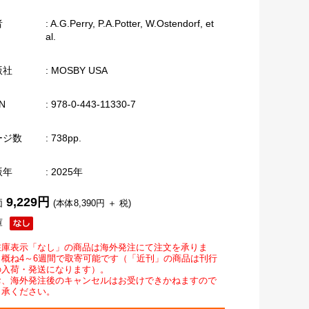
者
: A.G.Perry, P.A.Potter, W.Ostendorf, et
al.
版社
: MOSBY USA
N
: 978-0-443-11330-7
ージ数
: 738pp.
版年
: 2025年
9,229円
価
(本体8,390円 ＋ 税)
庫
在庫表示「なし」の商品は海外発注にて注文を承りま
。概ね4～6週間で取寄可能です（「近刊」の商品は刊行
の入荷・発送になります）。
お、海外発注後のキャンセルはお受けできかねますので
了承ください。