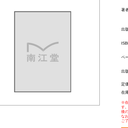
著
出
ISB
ペ
出
定
在
※
す
後
な
ご