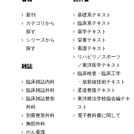
新刊
基礎系テキスト
カテゴリから
臨床系テキスト
探す
薬学テキスト
シリーズから
栄養テキスト
探す
看護テキスト
リハビリ／スポーツ
／東洋医学テキスト
雑誌
臨床検査・臨床工学
臨床雑誌内科
・放射線技術テキスト
臨床雑誌外科
柔道整復テキスト
臨床雑誌整形
東洋療法学校協会編テキ
外科
スト
別冊整形外科
電子教科書に関して
胸部外科
がん看護