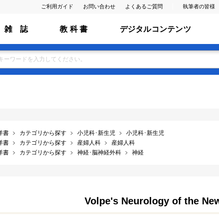
ご利用ガイド
お問い合わせ
よくあるご質問
執筆者の皆様
雑 誌
教 科 書
デジタルコンテンツ
洋書
カテゴリから探す
小児科･新生児
小児科･新生児
洋書
カテゴリから探す
産婦人科
産婦人科
洋書
カテゴリから探す
神経･脳神経外科
神経
Volpe's Neurology of the New