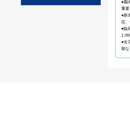
●脳
重要
●新
症、
●臨
1,
●全
能な