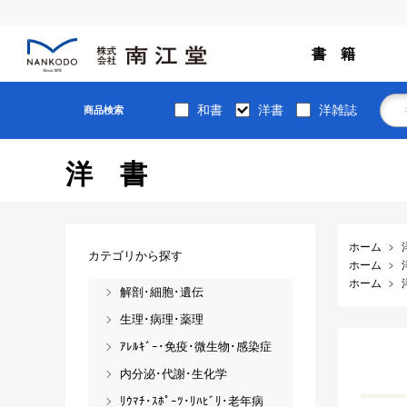
書 籍
和書
洋書
洋雑誌
商品検索
洋書
ホーム
カテゴリから探す
ホーム
ホーム
解剖･細胞･遺伝
生理･病理･薬理
ｱﾚﾙｷﾞｰ･免疫･微生物･感染症
内分泌･代謝･生化学
ﾘｳﾏﾁ･ｽﾎﾟｰﾂ･ﾘﾊﾋﾞﾘ･老年病