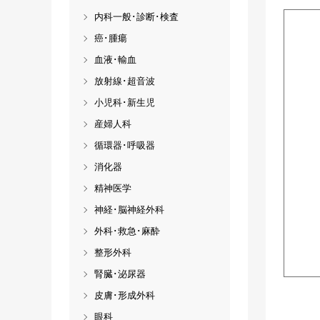
内科一般･診断･検査
癌･腫瘍
血液･輸血
放射線･超音波
小児科･新生児
産婦人科
循環器･呼吸器
消化器
精神医学
神経･脳神経外科
外科･救急･麻酔
整形外科
腎臓･泌尿器
皮膚･形成外科
眼科