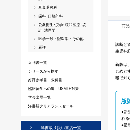
耳鼻咽喉科
歯科･口腔外科
公衆衛生･疫学･緩和医療･統
商品
計･法医学
医学一般・獣医学・その他
診断と
看護
生児神
近刊書一覧
新版は、世
じめと
シリーズから探す
報で知
好評参考書・教科書
臨床留学への道 USMLE対策
学会出展一覧
新
洋書籍クリアランスセール
●新
れる
●最
洋書取り扱い書店一覧