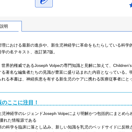
説明
管理における最新の進歩や、新生児神経学に革命をもたらしている科学
経学の名テキスト、改訂第7版。
界的権威であるJoseph Volpeの専門知識と見解に加えて、Children's Health o
する著名な編集者たちの見識が豊富に盛り込まれた内容となっている。
られる本書は、神経疾患を有する新生児のケアに携わる医療従事者にと
版のここに注目！
生児神経学のレジェンドJoseph Volpeにより明解かつ包括的にま
優れた情報源である
新の科学を臨床に落とし込み、新しい知識を乳児のベッドサイドに反映