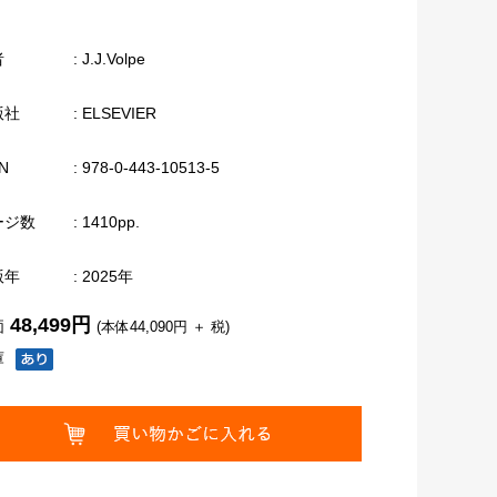
者
: J.J.Volpe
版社
: ELSEVIER
N
: 978-0-443-10513-5
ージ数
: 1410pp.
版年
: 2025年
48,499円
価
(本体44,090円 ＋ 税)
庫