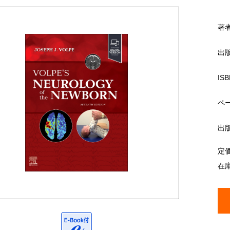
著
出
ISB
ペ
出
定
在