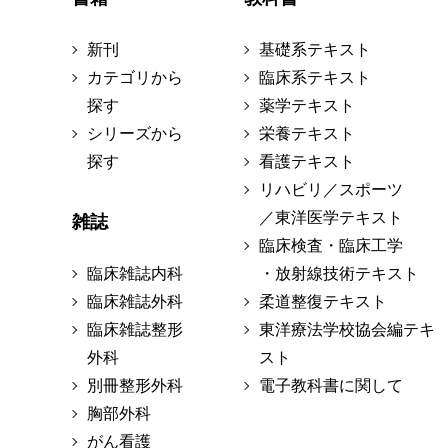
新刊
基礎系テキスト
カテゴリから
臨床系テキスト
探す
薬学テキスト
シリーズから
栄養テキスト
探す
看護テキスト
リハビリ／スポーツ
／東洋医学テキスト
雑誌
臨床検査・臨床工学
臨床雑誌内科
・放射線技術テキスト
臨床雑誌外科
柔道整復テキスト
臨床雑誌整形
東洋療法学校協会編テキ
外科
スト
別冊整形外科
電子教科書に関して
胸部外科
がん看護