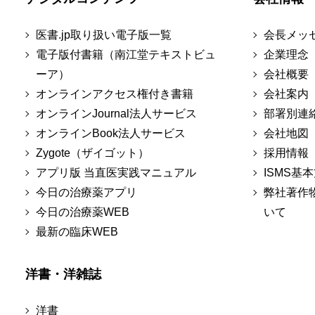
医書.jp取り扱い電子版一覧
会長メッ
電子版付書籍（南江堂テキストビュ
企業理念
ーア）
会社概要
オンラインアクセス権付き書籍
会社案内
オンラインJournal法人サービス
部署別連
オンラインBook法人サービス
会社地図
Zygote（ザイゴット）
採用情報
アプリ版 当直医実践マニュアル
ISMS基
今日の治療薬アプリ
弊社著作
今日の治療薬WEB
いて
最新の臨床WEB
洋書・洋雑誌
洋書