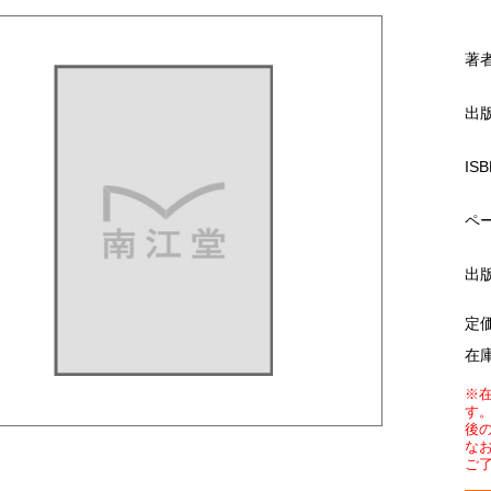
著
出
ISB
ペ
出
定
在
※
す
後
な
ご