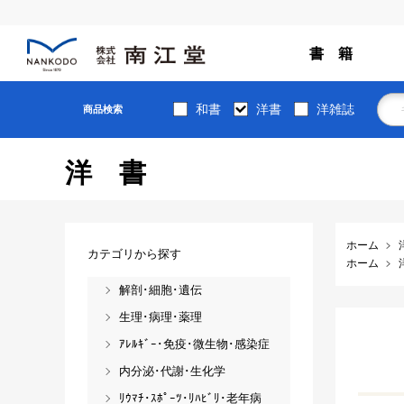
書 籍
和書
洋書
洋雑誌
商品検索
洋書
ホーム
カテゴリから探す
ホーム
解剖･細胞･遺伝
生理･病理･薬理
ｱﾚﾙｷﾞｰ･免疫･微生物･感染症
内分泌･代謝･生化学
ﾘｳﾏﾁ･ｽﾎﾟｰﾂ･ﾘﾊﾋﾞﾘ･老年病