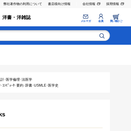
弊社著作物の利用について
書店様向け情報
会社情報
採用情報
洋書・洋雑誌
メルマガ
会員
買い物かご
統計･医学倫理･法医学
ｺﾝﾋﾟｭｰﾀ･要約･辞書･USMLE･医学史
ks