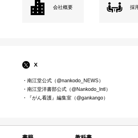
会社概要
採
X
・南江堂公式（@nankodo_NEWS）
・南江堂洋書部公式（@Nankodo_Intl）
・『がん看護』編集室（@gankango）
書籍
教科書