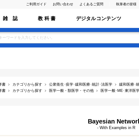
ご利用ガイド
お問い合わせ
よくあるご質問
執筆者の皆様
雑 誌
教 科 書
デジタルコンテンツ
洋書
カテゴリから探す
公衆衛生･疫学･緩和医療･統計･法医学
緩和医療･
洋書
カテゴリから探す
医学一般・獣医学・その他
医学一般･ME･東洋医学･
Bayesian Networ
- With Examples in R