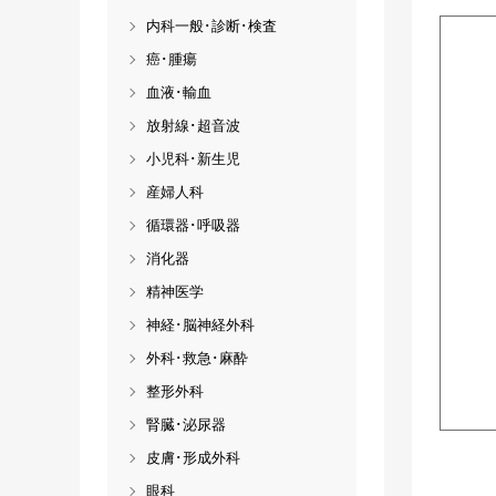
内科一般･診断･検査
癌･腫瘍
血液･輸血
放射線･超音波
小児科･新生児
産婦人科
循環器･呼吸器
消化器
精神医学
神経･脳神経外科
外科･救急･麻酔
整形外科
腎臓･泌尿器
皮膚･形成外科
眼科