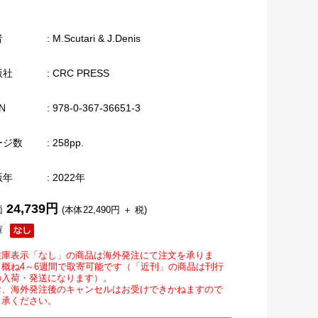
者
: M.Scutari & J.Denis
版社
: CRC PRESS
N
: 978-0-367-36651-3
ージ数
: 258pp.
版年
: 2022年
24,739円
価
(本体22,490円 ＋ 税)
庫
在庫表示「なし」の商品は海外発注にて注文を承りま
。概ね4～6週間で取寄可能です（「近刊」の商品は刊行
の入荷・発送になります）。
お、海外発注後のキャンセルはお受けできかねますので
了承ください。