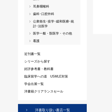
耳鼻咽喉科
歯科･口腔外科
公衆衛生･疫学･緩和医療･統
計･法医学
医学一般・獣医学・その他
看護
近刊書一覧
シリーズから探す
好評参考書・教科書
臨床留学への道 USMLE対策
学会出展一覧
洋書籍クリアランスセール
洋書取り扱い書店一覧