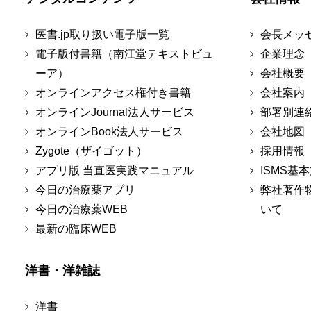
医書.jp取り扱い電子版一覧
会長メッ
電子版付書籍（南江堂テキストビュ
企業理念
ーア）
会社概要
オンラインアクセス権付き書籍
会社案内
オンラインJournal法人サービス
部署別連
オンラインBook法人サービス
会社地図
Zygote（ザイゴット）
採用情報
アプリ版 当直医実践マニュアル
ISMS基
今日の治療薬アプリ
弊社著作
今日の治療薬WEB
いて
最新の臨床WEB
洋書・洋雑誌
洋書