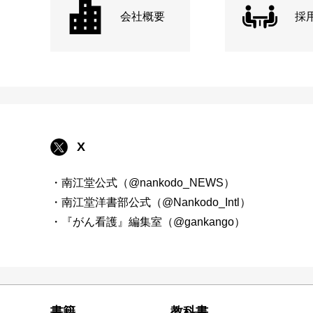
会社概要
採
X
・南江堂公式（@nankodo_NEWS）
・南江堂洋書部公式（@Nankodo_Intl）
・『がん看護』編集室（@gankango）
書籍
教科書