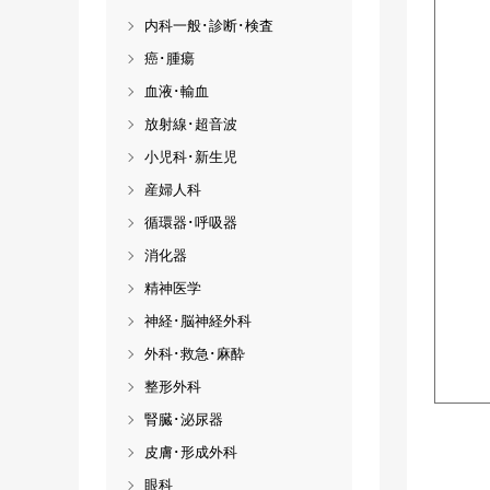
内科一般･診断･検査
癌･腫瘍
血液･輸血
放射線･超音波
小児科･新生児
産婦人科
循環器･呼吸器
消化器
精神医学
神経･脳神経外科
外科･救急･麻酔
整形外科
腎臓･泌尿器
皮膚･形成外科
眼科