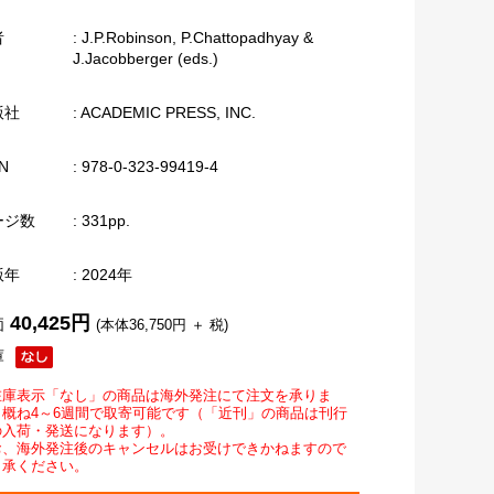
者
: J.P.Robinson, P.Chattopadhyay &
J.Jacobberger (eds.)
版社
: ACADEMIC PRESS, INC.
N
: 978-0-323-99419-4
ージ数
: 331pp.
版年
: 2024年
40,425円
価
(本体36,750円 ＋ 税)
庫
在庫表示「なし」の商品は海外発注にて注文を承りま
。概ね4～6週間で取寄可能です（「近刊」の商品は刊行
の入荷・発送になります）。
お、海外発注後のキャンセルはお受けできかねますので
了承ください。