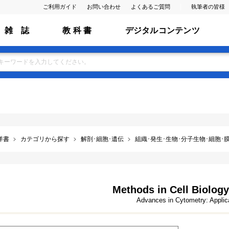
ご利用ガイド
お問い合わせ
よくあるご質問
執筆者の皆様
雑 誌
教 科 書
デジタルコンテンツ
洋書
カテゴリから探す
解剖･細胞･遺伝
組織･発生･生物･分子生物･細胞･膜･ ﾌ
Methods in Cell Biology
Advances in Cytometry: Applic