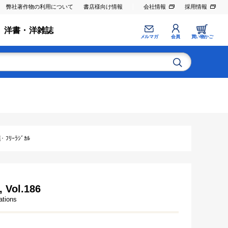
弊社著作物の利用について
書店様向け情報
会社情報
採用情報
洋書・洋雑誌
メルマガ
会員
買い物かご
ﾘｰﾗｼﾞｶﾙ
, Vol.186
ations