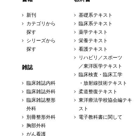
新刊
基礎系テキスト
カテゴリから
臨床系テキスト
探す
薬学テキスト
シリーズから
栄養テキスト
探す
看護テキスト
リハビリ／スポーツ
／東洋医学テキスト
雑誌
臨床検査・臨床工学
臨床雑誌内科
・放射線技術テキスト
臨床雑誌外科
柔道整復テキスト
臨床雑誌整形
東洋療法学校協会編テキ
外科
スト
別冊整形外科
電子教科書に関して
胸部外科
がん看護