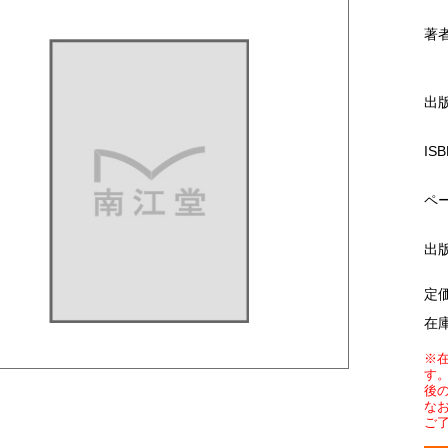
著
出
ISB
ペ
出
定
在
※
す
後
な
ご