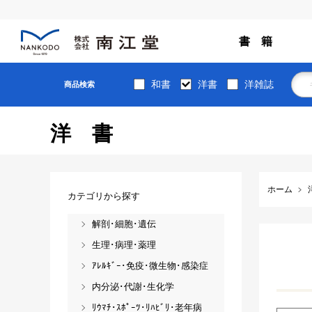
書 籍
和書
洋書
洋雑誌
商品検索
洋書
ホーム
カテゴリから探す
解剖･細胞･遺伝
生理･病理･薬理
ｱﾚﾙｷﾞｰ･免疫･微生物･感染症
内分泌･代謝･生化学
ﾘｳﾏﾁ･ｽﾎﾟｰﾂ･ﾘﾊﾋﾞﾘ･老年病