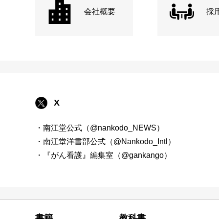
会社概要
採
X
・南江堂公式（@nankodo_NEWS）
・南江堂洋書部公式（@Nankodo_Intl）
・『がん看護』編集室（@gankango）
書籍
教科書