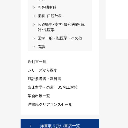
耳鼻咽喉科
歯科･口腔外科
公衆衛生･疫学･緩和医療･統
計･法医学
医学一般・獣医学・その他
看護
近刊書一覧
シリーズから探す
好評参考書・教科書
臨床留学への道 USMLE対策
学会出展一覧
洋書籍クリアランスセール
洋書取り扱い書店一覧