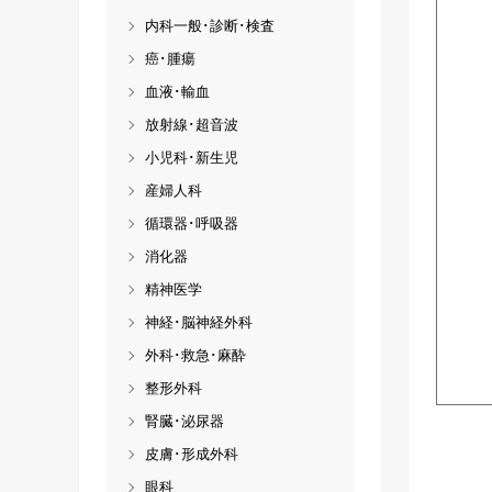
内科一般･診断･検査
癌･腫瘍
血液･輸血
放射線･超音波
小児科･新生児
産婦人科
循環器･呼吸器
消化器
精神医学
神経･脳神経外科
外科･救急･麻酔
整形外科
腎臓･泌尿器
皮膚･形成外科
眼科