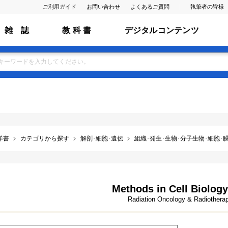
ご利用ガイド
お問い合わせ
よくあるご質問
執筆者の皆様
雑 誌
教 科 書
デジタルコンテンツ
洋書
カテゴリから探す
解剖･細胞･遺伝
組織･発生･生物･分子生物･細胞･膜･ ﾌ
Methods in Cell Biology
Radiation Oncology & Radiothera