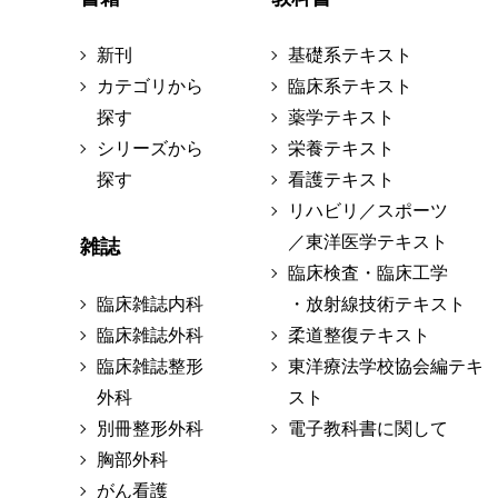
新刊
基礎系テキスト
カテゴリから
臨床系テキスト
探す
薬学テキスト
シリーズから
栄養テキスト
探す
看護テキスト
リハビリ／スポーツ
／東洋医学テキスト
雑誌
臨床検査・臨床工学
臨床雑誌内科
・放射線技術テキスト
臨床雑誌外科
柔道整復テキスト
臨床雑誌整形
東洋療法学校協会編テキ
外科
スト
別冊整形外科
電子教科書に関して
胸部外科
がん看護