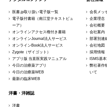
医書.jp取り扱い電子版一覧
会長メッ
電子版付書籍（南江堂テキストビュ
企業理念
ーア）
会社概要
オンラインアクセス権付き書籍
会社案内
オンラインJournal法人サービス
部署別連
オンラインBook法人サービス
会社地図
Zygote（ザイゴット）
採用情報
アプリ版 当直医実践マニュアル
ISMS基
今日の治療薬アプリ
弊社著作
今日の治療薬WEB
いて
最新の臨床WEB
洋書・洋雑誌
洋書