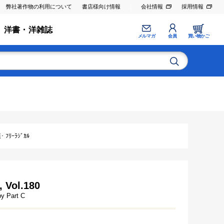
弊社著作物の利用について
書店様向け情報
会社情報
採用情報
洋書・洋雑誌
メルマガ
会員
買い物かご
ﾘｰﾗｼﾞｶﾙ
, Vol.180
py Part C