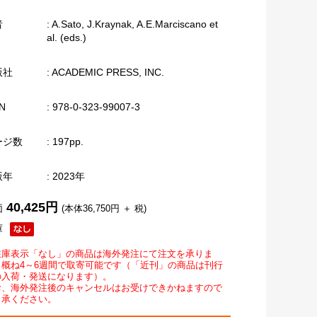
者
: A.Sato, J.Kraynak, A.E.Marciscano et
al. (eds.)
版社
: ACADEMIC PRESS, INC.
N
: 978-0-323-99007-3
ージ数
: 197pp.
版年
: 2023年
40,425円
価
(本体36,750円 ＋ 税)
庫
在庫表示「なし」の商品は海外発注にて注文を承りま
。概ね4～6週間で取寄可能です（「近刊」の商品は刊行
の入荷・発送になります）。
お、海外発注後のキャンセルはお受けできかねますので
了承ください。