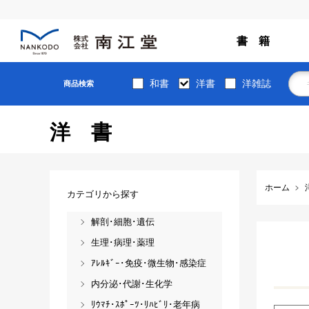
書 籍
和書
洋書
洋雑誌
商品検索
洋書
ホーム
カテゴリから探す
解剖･細胞･遺伝
生理･病理･薬理
ｱﾚﾙｷﾞｰ･免疫･微生物･感染症
内分泌･代謝･生化学
ﾘｳﾏﾁ･ｽﾎﾟｰﾂ･ﾘﾊﾋﾞﾘ･老年病