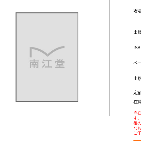
著
出
ISB
ペ
出
定
在
※
す
後
な
ご