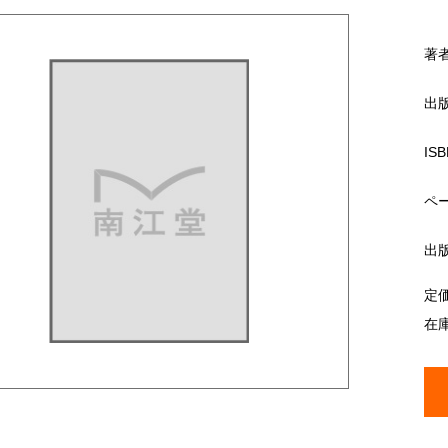
著
出
ISB
ペ
出
定
在