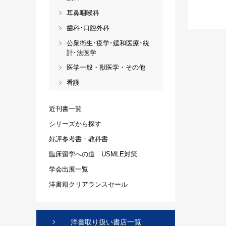
耳鼻咽喉科
歯科･口腔外科
公衆衛生･疫学･緩和医療･統
計･法医学
医学一般・獣医学・その他
看護
近刊書一覧
シリーズから探す
好評参考書・教科書
臨床留学への道 USMLE対策
学会出展一覧
洋書籍クリアランスセール
洋書取り扱い書店一覧