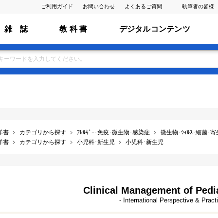
ご利用ガイド
お問い合わせ
よくあるご質問
執筆者の皆様
雑 誌
教 科 書
デジタルコンテンツ
洋書
カテゴリから探す
ｱﾚﾙｷﾞｰ･免疫･微生物･感染症
微生物･ｳｨﾙｽ･細菌･
洋書
カテゴリから探す
小児科･新生児
小児科･新生児
Clinical Management of Pedi
- International Perspective & Pract