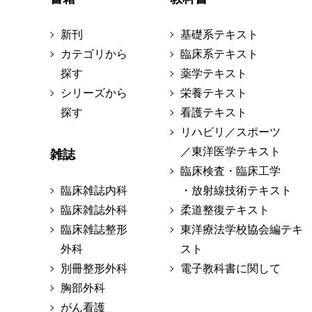
新刊
基礎系テキスト
カテゴリから
臨床系テキスト
探す
薬学テキスト
シリーズから
栄養テキスト
探す
看護テキスト
リハビリ／スポーツ
／東洋医学テキスト
雑誌
臨床検査・臨床工学
臨床雑誌内科
・放射線技術テキスト
臨床雑誌外科
柔道整復テキスト
臨床雑誌整形
東洋療法学校協会編テキ
外科
スト
別冊整形外科
電子教科書に関して
胸部外科
がん看護