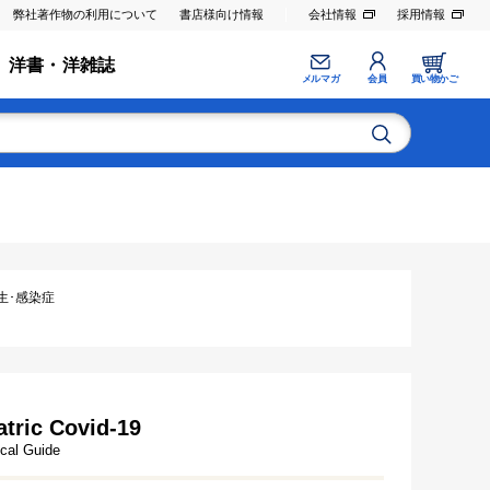
弊社著作物の利用について
書店様向け情報
会社情報
採用情報
洋書・洋雑誌
メルマガ
会員
買い物かご
寄生･感染症
atric Covid-19
ical Guide