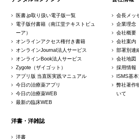
医書.jp取り扱い電子版一覧
会長メッ
電子版付書籍（南江堂テキストビュ
企業理念
ーア）
会社概要
オンラインアクセス権付き書籍
会社案内
オンラインJournal法人サービス
部署別連
オンラインBook法人サービス
会社地図
Zygote（ザイゴット）
採用情報
アプリ版 当直医実践マニュアル
ISMS基
今日の治療薬アプリ
弊社著作
今日の治療薬WEB
いて
最新の臨床WEB
洋書・洋雑誌
洋書