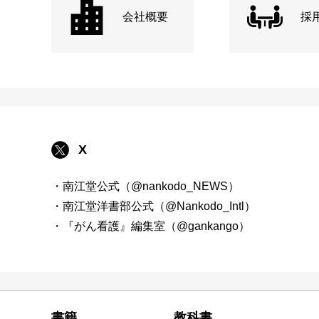
会社概要
採
X
・南江堂公式（@nankodo_NEWS）
・南江堂洋書部公式（@Nankodo_Intl）
・『がん看護』編集室（@gankango）
書籍
教科書