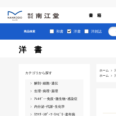
書 籍
和書
洋書
洋雑誌
商品検索
洋書
ホーム
カテゴリから探す
ホーム
解剖･細胞･遺伝
生理･病理･薬理
ｱﾚﾙｷﾞｰ･免疫･微生物･感染症
内分泌･代謝･生化学
ﾘｳﾏﾁ･ｽﾎﾟｰﾂ･ﾘﾊﾋﾞﾘ･老年病