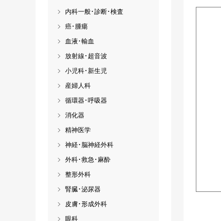
内科一般･診断･検査
癌･腫瘍
血液･輸血
放射線･超音波
小児科･新生児
産婦人科
循環器･呼吸器
消化器
精神医学
神経･脳神経外科
外科･救急･麻酔
整形外科
腎臓･泌尿器
皮膚･形成外科
眼科