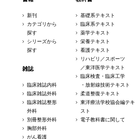
新刊
基礎系テキスト
カテゴリから
臨床系テキスト
探す
薬学テキスト
シリーズから
栄養テキスト
探す
看護テキスト
リハビリ／スポーツ
／東洋医学テキスト
雑誌
臨床検査・臨床工学
臨床雑誌内科
・放射線技術テキスト
臨床雑誌外科
柔道整復テキスト
臨床雑誌整形
東洋療法学校協会編テキ
外科
スト
別冊整形外科
電子教科書に関して
胸部外科
がん看護