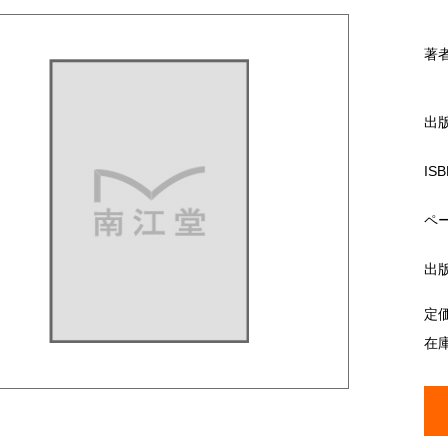
著
出
ISB
ペ
出
定
在