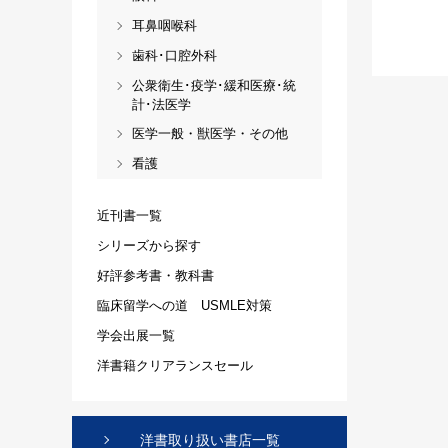
耳鼻咽喉科
歯科･口腔外科
公衆衛生･疫学･緩和医療･統
計･法医学
医学一般・獣医学・その他
看護
近刊書一覧
シリーズから探す
好評参考書・教科書
臨床留学への道 USMLE対策
学会出展一覧
洋書籍クリアランスセール
洋書取り扱い書店一覧