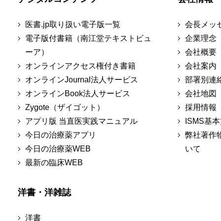
医書.jp取り扱い電子版一覧
会長メッ
電子版付書籍（南江堂テキストビュ
企業理念
ーア）
会社概要
オンラインアクセス権付き書籍
会社案内
オンラインJournal法人サービス
部署別連
オンラインBook法人サービス
会社地図
Zygote（ザイゴット）
採用情報
アプリ版 当直医実践マニュアル
ISMS基
今日の治療薬アプリ
弊社著作
今日の治療薬WEB
いて
最新の臨床WEB
洋書・洋雑誌
洋書