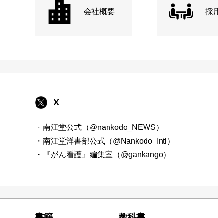
会社概要
採
X
・南江堂公式（@nankodo_NEWS）
・南江堂洋書部公式（@Nankodo_Intl）
・『がん看護』編集室（@gankango）
書籍
教科書