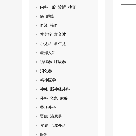
内科一般･診断･検査
癌･腫瘍
血液･輸血
放射線･超音波
小児科･新生児
産婦人科
循環器･呼吸器
消化器
精神医学
神経･脳神経外科
外科･救急･麻酔
整形外科
腎臓･泌尿器
皮膚･形成外科
眼科