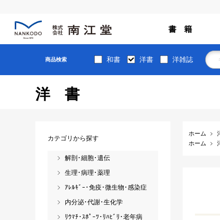
書 籍
和書
洋書
洋雑誌
商品検索
洋書
ホーム
カテゴリから探す
ホーム
解剖･細胞･遺伝
生理･病理･薬理
ｱﾚﾙｷﾞｰ･免疫･微生物･感染症
内分泌･代謝･生化学
ﾘｳﾏﾁ･ｽﾎﾟｰﾂ･ﾘﾊﾋﾞﾘ･老年病