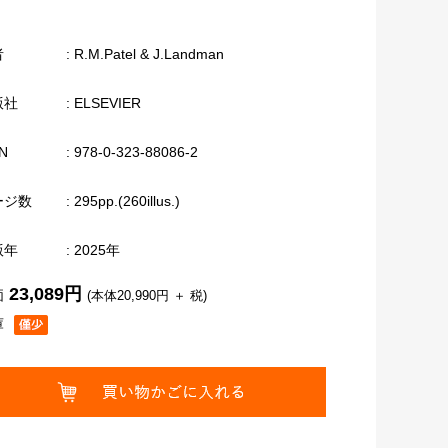
者
: R.M.Patel & J.Landman
版社
: ELSEVIER
N
: 978-0-323-88086-2
ージ数
: 295pp.(260illus.)
版年
: 2025年
23,089円
価
(本体20,990円 ＋ 税)
庫