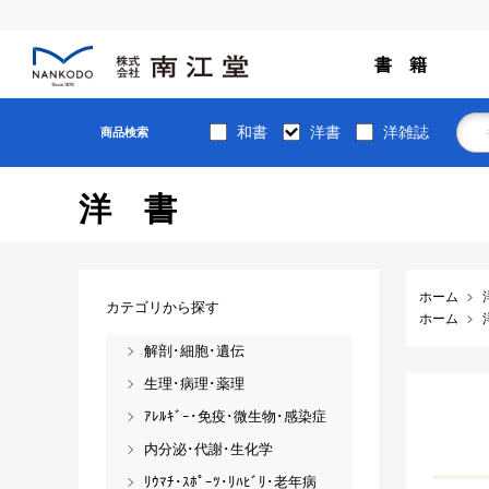
書 籍
和書
洋書
洋雑誌
商品検索
洋書
ホーム
カテゴリから探す
ホーム
解剖･細胞･遺伝
生理･病理･薬理
ｱﾚﾙｷﾞｰ･免疫･微生物･感染症
内分泌･代謝･生化学
ﾘｳﾏﾁ･ｽﾎﾟｰﾂ･ﾘﾊﾋﾞﾘ･老年病