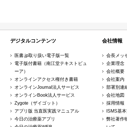
デジタルコンテンツ
会社情報
医書.jp取り扱い電子版一覧
会長メッ
電子版付書籍（南江堂テキストビュ
企業理念
ーア）
会社概要
オンラインアクセス権付き書籍
会社案内
オンラインJournal法人サービス
部署別連
オンラインBook法人サービス
会社地図
Zygote（ザイゴット）
採用情報
アプリ版 当直医実践マニュアル
ISMS基
今日の治療薬アプリ
弊社著作
今日の治療薬WEB
いて