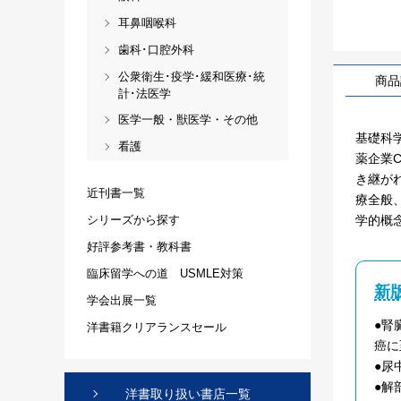
耳鼻咽喉科
歯科･口腔外科
公衆衛生･疫学･緩和医療･統
商品
計･法医学
医学一般・獣医学・その他
基礎科学と
看護
薬企業C
き継がれ
近刊書一覧
療全般
学的概
シリーズから探す
好評参考書・教科書
臨床留学への道 USMLE対策
新
学会出展一覧
●腎
洋書籍クリアランスセール
癌に
●尿
●解
洋書取り扱い書店一覧