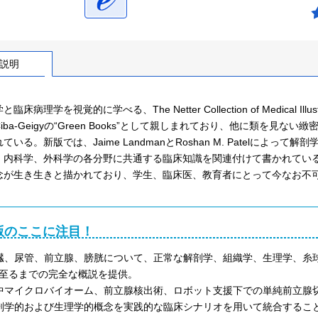
説明
臨床病理学を視覚的に学べる、The Netter Collection of Medical
iba-Geigyの“Green Books”として親しまれており、他に類を
ている。新版では、Jaime LandmanとRoshan M. Patelに
、内科学、外科学の各分野に共通する臨床知識を関連付けて書かれてい
念が生き生きと描かれており、学生、臨床医、教育者にとって今なお不
版のここに注目！
臓、尿管、前立腺、膀胱について、正常な解剖学、組織学、生理学、糸
至るまでの完全な概説を提供。
中マイクロバイオーム、前立腺核出術、ロボット支援下での単純前立腺
剖学的および生理学的概念を実践的な臨床シナリオを用いて統合するこ