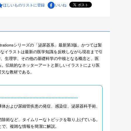
ほしいものリストに登録
いいね
 Illustrationsシリーズの「泌尿器系」最新第3版。かつては製
見ない緻密なイラストは最新の医学知識を反映しながら現在まで引
よって解剖学、生理学、その他の基礎科学の中核となる概念と、医
る。伝統的なネッターアートと新しいイラストにより医
可欠な教材である。
球体および尿細管疾患の発症、感染症、泌尿器科手術、
切除術など、タイムリーなトピックを取り上げている。
とで、複雑な情報を簡潔に解説。