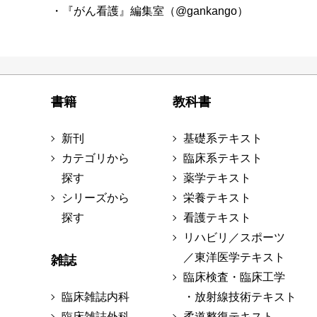
・『がん看護』編集室（@gankango）
書籍
教科書
新刊
基礎系テキスト
カテゴリから
臨床系テキスト
探す
薬学テキスト
シリーズから
栄養テキスト
探す
看護テキスト
リハビリ／スポーツ
／東洋医学テキスト
雑誌
臨床検査・臨床工学
臨床雑誌内科
・放射線技術テキスト
臨床雑誌外科
柔道整復テキスト