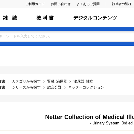
ご利用ガイド
お問い合わせ
よくあるご質問
執筆者の皆様
雑 誌
教 科 書
デジタルコンテンツ
洋書
カテゴリから探す
腎臓･泌尿器
泌尿器･性病
洋書
シリーズから探す
総合分野
ネッターコレクション
Netter Collection of Medical Ill
- Urinary System, 3rd ed.