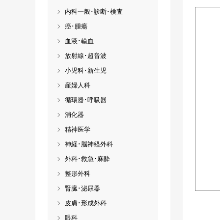
内科一般･診断･検査
癌･腫瘍
血液･輸血
放射線･超音波
小児科･新生児
産婦人科
循環器･呼吸器
消化器
精神医学
神経･脳神経外科
外科･救急･麻酔
整形外科
腎臓･泌尿器
皮膚･形成外科
眼科