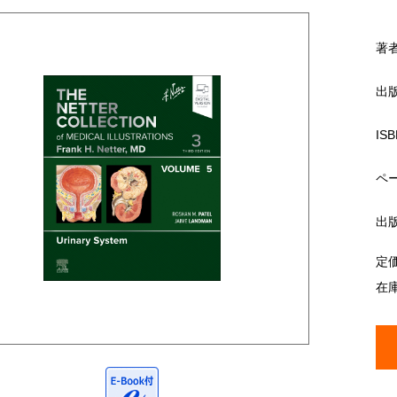
著
出
ISB
ペ
出
定
在