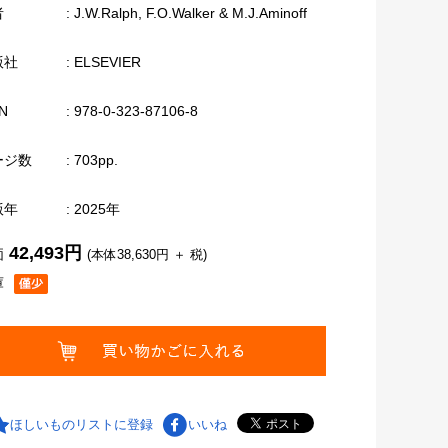
者
: J.W.Ralph, F.O.Walker & M.J.Aminoff
版社
: ELSEVIER
N
: 978-0-323-87106-8
ージ数
: 703pp.
版年
: 2025年
42,493円
価
(本体38,630円 ＋ 税)
庫
ほしいものリストに登録
いいね