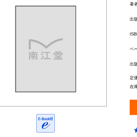
著
出
ISB
ペ
出
定
在