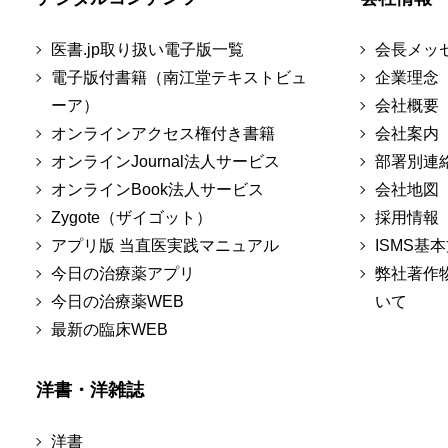
医書.jp取り扱い電子版一覧
会長メッ
電子版付書籍（南江堂テキストビュ
企業理念
ーア）
会社概要
オンラインアクセス権付き書籍
会社案内
オンラインJournal法人サービス
部署別連
オンラインBook法人サービス
会社地図
Zygote（ザイゴット）
採用情報
アプリ版 当直医実践マニュアル
ISMS基
今日の治療薬アプリ
弊社著作
今日の治療薬WEB
いて
最新の臨床WEB
洋書・洋雑誌
洋書