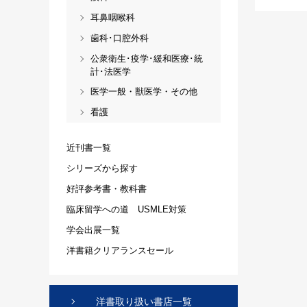
耳鼻咽喉科
歯科･口腔外科
公衆衛生･疫学･緩和医療･統
計･法医学
医学一般・獣医学・その他
看護
近刊書一覧
シリーズから探す
好評参考書・教科書
臨床留学への道 USMLE対策
学会出展一覧
洋書籍クリアランスセール
洋書取り扱い書店一覧