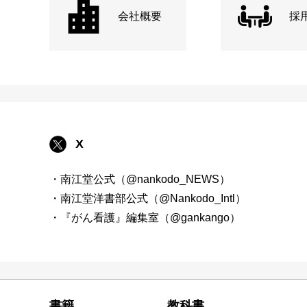
会社概要
採
X
・南江堂公式（@nankodo_NEWS）
・南江堂洋書部公式（@Nankodo_Intl）
・『がん看護』編集室（@gankango）
書籍
教科書