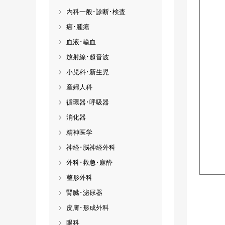
内科一般･診断･検査
癌･腫瘍
血液･輸血
放射線･超音波
小児科･新生児
産婦人科
循環器･呼吸器
消化器
精神医学
神経･脳神経外科
外科･救急･麻酔
整形外科
腎臓･泌尿器
皮膚･形成外科
眼科