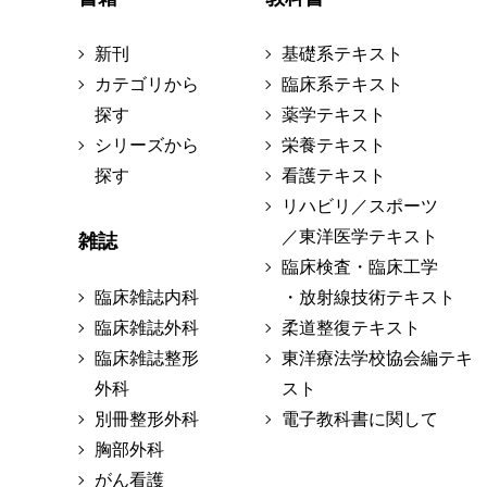
新刊
基礎系テキスト
カテゴリから
臨床系テキスト
探す
薬学テキスト
シリーズから
栄養テキスト
探す
看護テキスト
リハビリ／スポーツ
／東洋医学テキスト
雑誌
臨床検査・臨床工学
臨床雑誌内科
・放射線技術テキスト
臨床雑誌外科
柔道整復テキスト
臨床雑誌整形
東洋療法学校協会編テキ
外科
スト
別冊整形外科
電子教科書に関して
胸部外科
がん看護