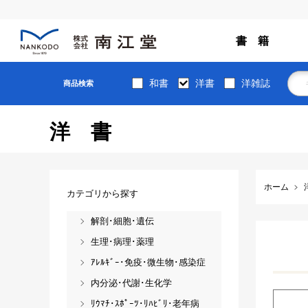
書 籍
和書
洋書
洋雑誌
商品検索
洋書
ホーム
カテゴリから探す
解剖･細胞･遺伝
生理･病理･薬理
ｱﾚﾙｷﾞｰ･免疫･微生物･感染症
内分泌･代謝･生化学
ﾘｳﾏﾁ･ｽﾎﾟｰﾂ･ﾘﾊﾋﾞﾘ･老年病