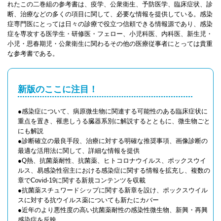
れたこの二巻組の参考書は、疫学、公衆衛生、予防医学、臨床症状、診
断、治療などの多くの項目に関して、必要な情報を提供している。感染
症専門医にとっては日々の診療で役立つ信頼できる情報源であり、感染
症を専攻する医学生・研修医・フェロー、小児科医、内科医、新生児・
小児・思春期児・公衆衛生に関わるその他の医療従事者にとっては貴重
な参考書である。
新版のここに注目！
●感染症について、病原微生物に関連する可能性のある臨床症状に
重点を置き、罹患しうる臓器系別に解説するとともに、微生物ごと
にも解説
●診断確立の最良手段、治療に対する明確な推奨事項、画像診断の
最適な活用法に関して、詳細な情報を提供
●Q熱、抗菌薬耐性、抗菌薬、ヒトコロナウイルス、ポックスウイ
ルス、易感染性宿主における感染症に関する情報を拡充し、複数の
章でCovid-19に関する新規コンテンツを収載
●抗菌薬スチュワードシップに関する新章を設け、ポックスウイル
スに対する抗ウイルス薬についても新たにカバー
●近年のより悪性度の高い抗菌薬耐性の感染性微生物、新興・再興
感染症を反映