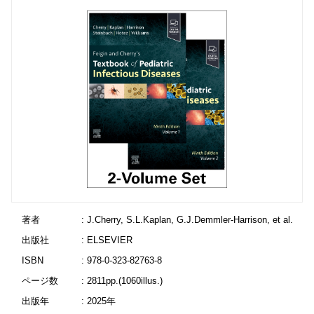
著者
: J.Cherry, S.L.Kaplan, G.J.Demmler-Harrison, et al.
出版社
: ELSEVIER
ISBN
: 978-0-323-82763-8
ページ数
: 2811pp.(1060illus.)
出版年
: 2025年