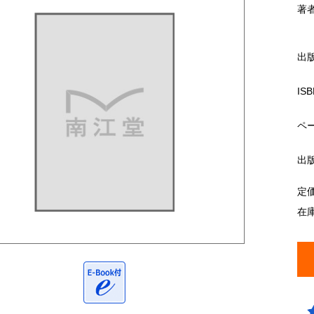
著
出
ISB
ペ
出
定
在