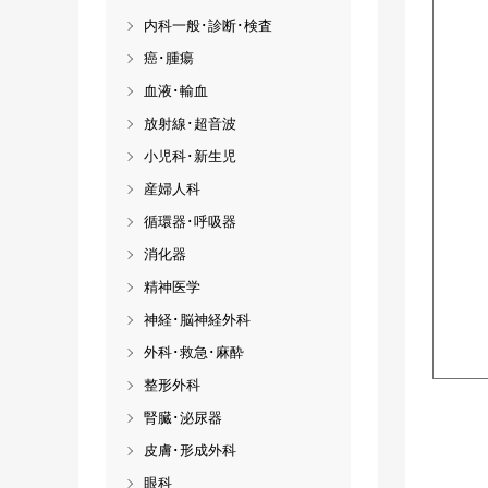
内科一般･診断･検査
癌･腫瘍
血液･輸血
放射線･超音波
小児科･新生児
産婦人科
循環器･呼吸器
消化器
精神医学
神経･脳神経外科
外科･救急･麻酔
整形外科
腎臓･泌尿器
皮膚･形成外科
眼科