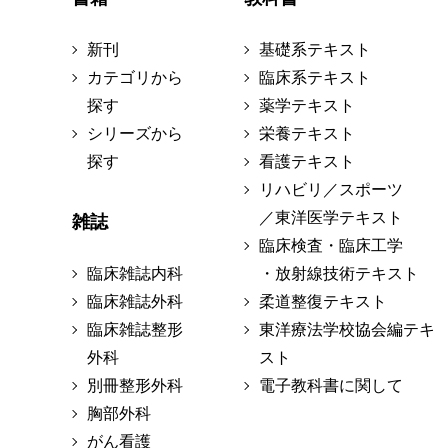
新刊
基礎系テキスト
カテゴリから
臨床系テキスト
探す
薬学テキスト
シリーズから
栄養テキスト
探す
看護テキスト
リハビリ／スポーツ
／東洋医学テキスト
雑誌
臨床検査・臨床工学
臨床雑誌内科
・放射線技術テキスト
臨床雑誌外科
柔道整復テキスト
臨床雑誌整形
東洋療法学校協会編テキ
外科
スト
別冊整形外科
電子教科書に関して
胸部外科
がん看護