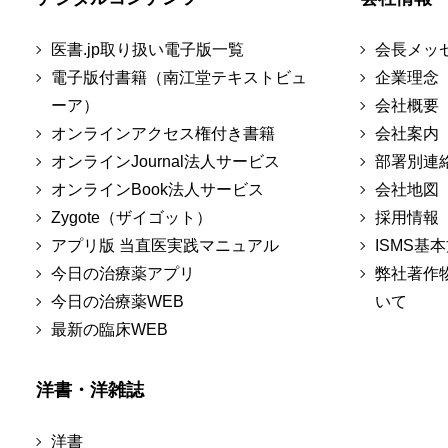
医書.jp取り扱い電子版一覧
会長メッ
電子版付書籍（南江堂テキストビュ
企業理念
ーア）
会社概要
オンラインアクセス権付き書籍
会社案内
オンラインJournal法人サービス
部署別連
オンラインBook法人サービス
会社地図
Zygote（ザイゴット）
採用情報
アプリ版 当直医実践マニュアル
ISMS基
今日の治療薬アプリ
弊社著作
今日の治療薬WEB
いて
最新の臨床WEB
洋書・洋雑誌
洋書