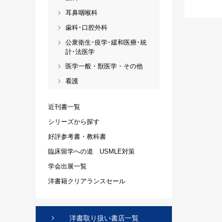
耳鼻咽喉科
歯科･口腔外科
公衆衛生･疫学･緩和医療･統
計･法医学
医学一般・獣医学・その他
看護
近刊書一覧
シリーズから探す
好評参考書・教科書
臨床留学への道 USMLE対策
学会出展一覧
洋書籍クリアランスセール
洋書取り扱い書店一覧