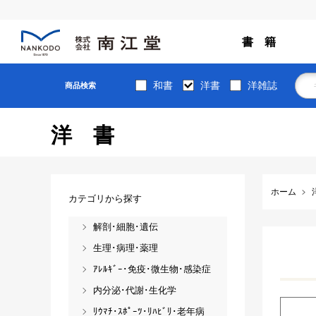
書 籍
和書
洋書
洋雑誌
商品検索
洋書
ホーム
カテゴリから探す
解剖･細胞･遺伝
生理･病理･薬理
ｱﾚﾙｷﾞｰ･免疫･微生物･感染症
内分泌･代謝･生化学
ﾘｳﾏﾁ･ｽﾎﾟｰﾂ･ﾘﾊﾋﾞﾘ･老年病