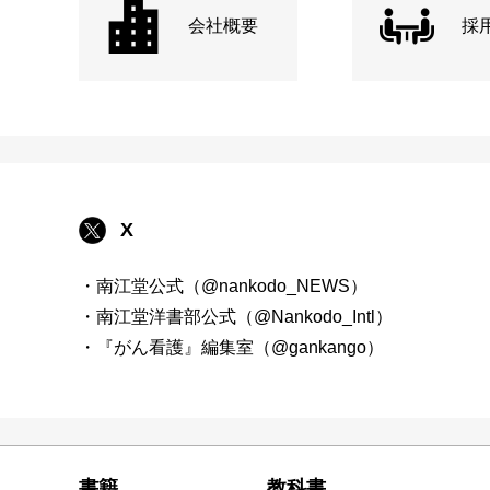
会社概要
採
X
・南江堂公式（@nankodo_NEWS）
・南江堂洋書部公式（@Nankodo_Intl）
・『がん看護』編集室（@gankango）
書籍
教科書