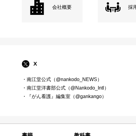
会社概要
採
X
・南江堂公式（@nankodo_NEWS）
・南江堂洋書部公式（@Nankodo_Intl）
・『がん看護』編集室（@gankango）
書籍
教科書