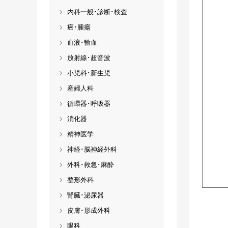
内科一般･診断･検査
癌･腫瘍
血液･輸血
放射線･超音波
小児科･新生児
産婦人科
循環器･呼吸器
消化器
精神医学
神経･脳神経外科
外科･救急･麻酔
整形外科
腎臓･泌尿器
皮膚･形成外科
眼科