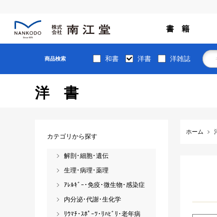
書 籍
和書
洋書
洋雑誌
商品検索
洋書
ホーム
カテゴリから探す
解剖･細胞･遺伝
生理･病理･薬理
ｱﾚﾙｷﾞｰ･免疫･微生物･感染症
内分泌･代謝･生化学
ﾘｳﾏﾁ･ｽﾎﾟｰﾂ･ﾘﾊﾋﾞﾘ･老年病