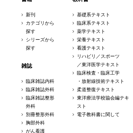
新刊
基礎系テキスト
カテゴリから
臨床系テキスト
探す
薬学テキスト
シリーズから
栄養テキスト
探す
看護テキスト
リハビリ／スポーツ
／東洋医学テキスト
雑誌
臨床検査・臨床工学
臨床雑誌内科
・放射線技術テキスト
臨床雑誌外科
柔道整復テキスト
臨床雑誌整形
東洋療法学校協会編テキ
外科
スト
別冊整形外科
電子教科書に関して
胸部外科
がん看護