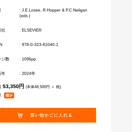
者
: J.E.Losee, R.Hopper & P.C.Neligan
(eds.)
版社
: ELSEVIER
N
: 978-0-323-81040-1
ージ数
: 1096pp.
版年
: 2024年
53,350円
価
(本体48,500円 ＋ 税)
庫