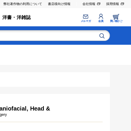
弊社著作物の利用について
書店様向け情報
会社情報
採用情報
洋書・洋雑誌
メルマガ
会員
買い物かご
raniofacial, Head &
gery