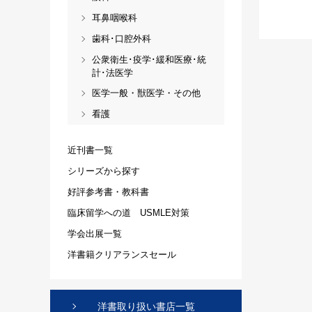
耳鼻咽喉科
歯科･口腔外科
公衆衛生･疫学･緩和医療･統
計･法医学
医学一般・獣医学・その他
看護
近刊書一覧
シリーズから探す
好評参考書・教科書
臨床留学への道 USMLE対策
学会出展一覧
洋書籍クリアランスセール
洋書取り扱い書店一覧