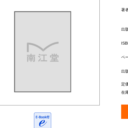
著
出
ISB
ペ
出
定
在