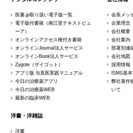
医書.jp取り扱い電子版一覧
会長メッ
電子版付書籍（南江堂テキストビュ
企業理念
ーア）
会社概要
オンラインアクセス権付き書籍
会社案内
オンラインJournal法人サービス
部署別連
オンラインBook法人サービス
会社地図
Zygote（ザイゴット）
採用情報
アプリ版 当直医実践マニュアル
ISMS基
今日の治療薬アプリ
弊社著作
今日の治療薬WEB
いて
最新の臨床WEB
洋書・洋雑誌
洋書