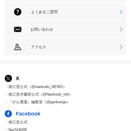
よくあるご質問
お問い合わせ
アクセス
X
・南江堂公式（@nankodo_NEWS）
・南江堂洋書部公式（@Nankodo_Intl）
・『がん看護』編集室（@gankango）
Facebook
・南江堂公式
・NurSHARE