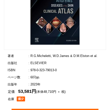
著者
: R.G.Micheletti, W.D.James & D.M.Elston et al.
出版社
: ELSEVIER
ISBN
: 978-0-323-79013-0
ページ数
: 607pp.
出版年
: 2023年
53,581円
定価
(本体48,710円 ＋ 税)
在庫