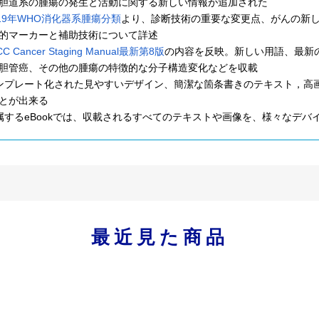
胆道系の腫瘍の発生と活動に関する新しい情報が追加された
019年WHO消化器系腫瘍分類
より、診断技術の重要な変更点、がんの新
的マーカーと補助技術について詳述
CC Cancer Staging Manual最新第8版
の内容を反映。新しい用語、最新
胆管癌、その他の腫瘍の特徴的な分子構造変化などを収載
ンプレート化された見やすいデザイン、簡潔な箇条書きのテキスト，高
とが出来る
属するeBookでは、収載されるすべてのテキストや画像を、様々なデバ
最近見た商品