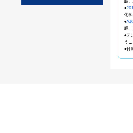
臓、
●
2
化学
●
AJ
腫、
●テ
うこ
●付