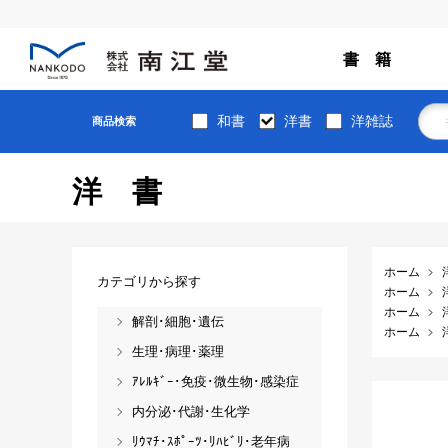
書 籍
和書
洋書
洋雑誌
商品検索
洋書
ホーム
カテゴリから探す
ホーム
ホーム
解剖･細胞･遺伝
ホーム
生理･病理･薬理
ｱﾚﾙｷﾞｰ･免疫･微生物･感染症
内分泌･代謝･生化学
ﾘｳﾏﾁ･ｽﾎﾟｰﾂ･ﾘﾊﾋﾞﾘ･老年病