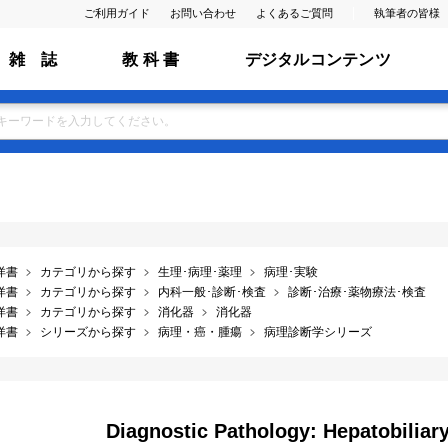
ご利用ガイド
お問い合わせ
よくあるご質問
執筆者の皆様
雑 誌
教 科 書
デジタルコンテンツ
洋書
カテゴリから探す
生理･病理･薬理
病理･実験
洋書
カテゴリから探す
内科一般･診断･検査
診断･治療･薬物療法･検査
洋書
カテゴリから探す
消化器
消化器
洋書
シリーズから探す
病理・癌・腫瘍
病理診断学シリーズ
Diagnostic Pathology: Hepatobiliary