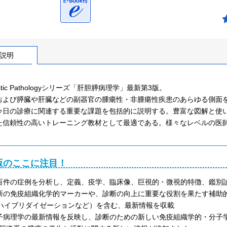
説明
ostic Pathologyシリーズ「肝胆膵病理学」最新第3版。
および膵臓や肝臓などの副器官の腫瘍性・非腫瘍性疾患のあらゆる側面
今日の診療に関連する重要な課題を包括的に説明する。豊富な図解と使
た信頼性の高いトレーニング教材として最適である。様々なレベルの医
。
版のここに注目！
百件の症例を分析し、定義、疫学、臨床像、巨視的・微視的特徴、鑑別
新の免疫組織化学的マーカーや、診断の向上に重要な役割を果たす補助的技術
tuハイブリダイゼーションなど）を含む、最新情報を収載
子病理学の最新情報を反映し、診断のための新しい免疫組織学的・分子