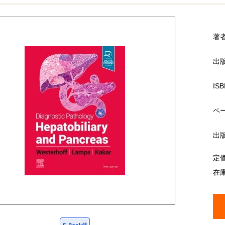
著
出
ISB
ペ
出
定
在