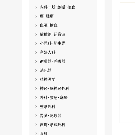
内科一般･診断･検査
癌･腫瘍
血液･輸血
放射線･超音波
小児科･新生児
産婦人科
循環器･呼吸器
消化器
精神医学
神経･脳神経外科
外科･救急･麻酔
整形外科
腎臓･泌尿器
皮膚･形成外科
眼科