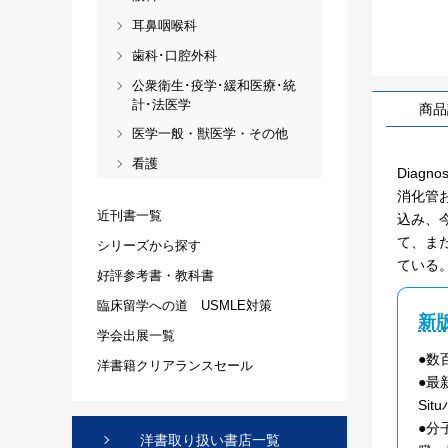
耳鼻咽喉科
歯科･口腔外科
公衆衛生･疫学･緩和医療･統
計･法医学
商品
医学一般・獣医学・その他
看護
Diagn
消化管
近刊書一覧
込み、
て、ま
シリーズから探す
ている
好評参考書・教科書
臨床留学への道 USMLE対策
新
学会出展一覧
●数
洋書籍クリアランスセール
●最
Si
●分
洋書取り扱い書店一覧