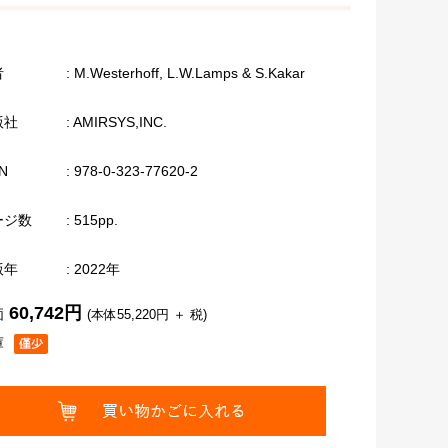
者
: M.Westerhoff, L.W.Lamps & S.Kakar
版社
: AMIRSYS,INC.
N
: 978-0-323-77620-2
ージ数
: 515pp.
版年
: 2022年
60,742円
価
(本体55,220円 ＋ 税)
庫