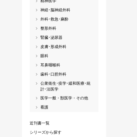
精神医学
神経･脳神経外科
外科･救急･麻酔
整形外科
腎臓･泌尿器
皮膚･形成外科
眼科
耳鼻咽喉科
歯科･口腔外科
公衆衛生･疫学･緩和医療･統
計･法医学
医学一般・獣医学・その他
看護
近刊書一覧
シリーズから探す