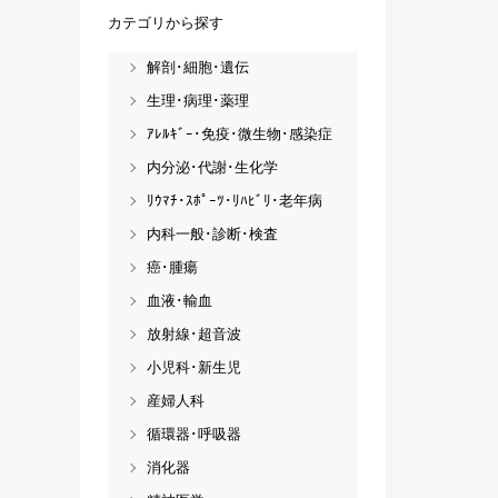
カテゴリから探す
解剖･細胞･遺伝
生理･病理･薬理
ｱﾚﾙｷﾞｰ･免疫･微生物･感染症
内分泌･代謝･生化学
ﾘｳﾏﾁ･ｽﾎﾟｰﾂ･ﾘﾊﾋﾞﾘ･老年病
内科一般･診断･検査
癌･腫瘍
血液･輸血
放射線･超音波
小児科･新生児
産婦人科
循環器･呼吸器
消化器